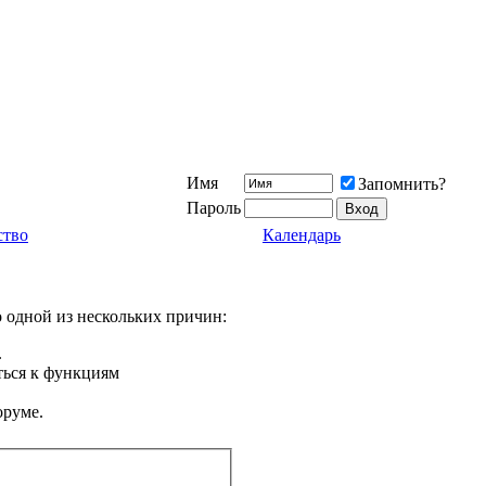
Имя
Запомнить?
Пароль
ство
Календарь
о одной из нескольких причин:
.
ться к функциям
оруме.