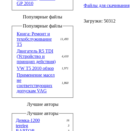
GP 2010
Файлы для скачивания
Популярные файлы
Загрузки: 50312
Популярные файлы
Книга: Ремонт и
техобслуживание
11,493
T5
Двигатель R5 TDI
(Устройство и
4,410
принцип действия)
VW T5 2010 обзор
1,971
Применение масел
не
1,860
соответствующих
допускам VAG
Лучшие авторы
Лучшие авторы
Димка-1200
16
tereleg
3
RAPTOR
3