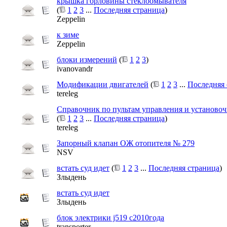
крышка горловины стеклоомывателя
(
1
2
3
...
Последняя страница
)
Zeppelin
к зиме
Zeppelin
блоки измерений
(
1
2
3
)
ivanovandr
Модификации двигателей
(
1
2
3
...
Последняя 
tereleg
Справочник по пультам управления и установо
(
1
2
3
...
Последняя страница
)
tereleg
Запорный клапан ОЖ отопителя № 279
NSV
встать суд идет
(
1
2
3
...
Последняя страница
)
Злыдень
встать суд идет
Злыдень
блок электрики j519 с2010года
transporter