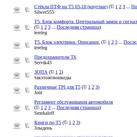
Стёкла ПТФ на Т5 03-10 (круглые)
(
1
2
3
...
По
Silwer555
Т5. Блок комфорта. Центральный замок и сигна
(
1
2
3
...
Последняя страница
)
tereleg
Т5. Блок электрики. Описание.
(
1
2
3
...
После
tereleg
Предохранители Т6
Servik43
ЗОПА
(
1
2
)
такэтожтвоикеды
Различные TPI для Т5
(
1
2
3
)
Joni
Регламент обслуживания автомобиля
(
1
2
3
...
Последняя страница
)
Smekaloff
Книги по Т5
(
1
2
3
)
Злыдень