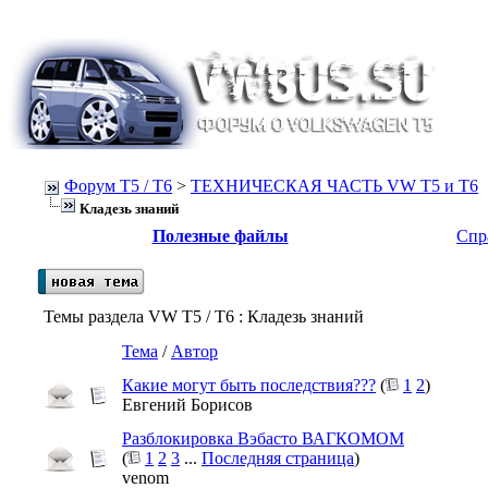
Форум Т5 / T6
>
ТЕХНИЧЕСКАЯ ЧАСТЬ VW T5 и T6
Кладезь знаний
Полезные файлы
Спр
Темы раздела VW T5 / T6
: Кладезь знаний
Тема
/
Автор
Какие могут быть последствия???
(
1
2
)
Евгений Борисов
Разблокировка Вэбасто ВАГКОМОМ
(
1
2
3
...
Последняя страница
)
venom