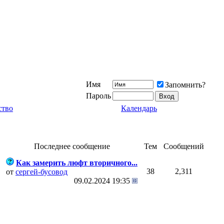
Имя
Запомнить?
Пароль
ство
Календарь
Последнее сообщение
Тем
Сообщений
Как замерить люфт вторичного...
38
2,311
от
сергей-бусовод
09.02.2024
19:35