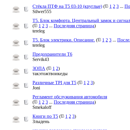
Стёкла ПТФ на Т5 03-10 (круглые)
(
1
2
3
...
По
Silwer555
Т5. Блок комфорта. Центральный замок и сигна
(
1
2
3
...
Последняя страница
)
tereleg
Т5. Блок электрики. Описание.
(
1
2
3
...
После
tereleg
Предохранители Т6
Servik43
ЗОПА
(
1
2
)
такэтожтвоикеды
Различные TPI для Т5
(
1
2
3
)
Joni
Регламент обслуживания автомобиля
(
1
2
3
...
Последняя страница
)
Smekaloff
Книги по Т5
(
1
2
3
)
Злыдень