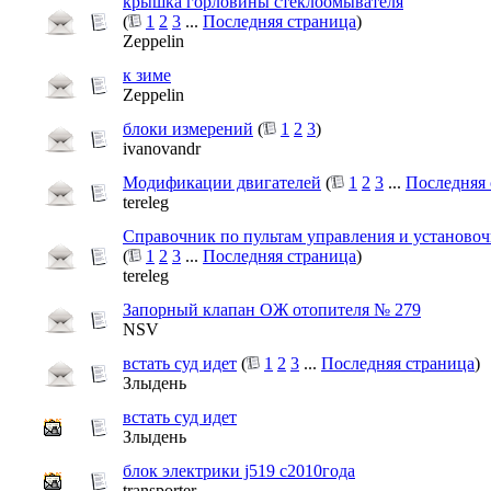
крышка горловины стеклоомывателя
(
1
2
3
...
Последняя страница
)
Zeppelin
к зиме
Zeppelin
блоки измерений
(
1
2
3
)
ivanovandr
Модификации двигателей
(
1
2
3
...
Последняя 
tereleg
Справочник по пультам управления и установо
(
1
2
3
...
Последняя страница
)
tereleg
Запорный клапан ОЖ отопителя № 279
NSV
встать суд идет
(
1
2
3
...
Последняя страница
)
Злыдень
встать суд идет
Злыдень
блок электрики j519 с2010года
transporter