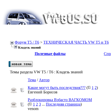
Форум Т5 / T6
>
ТЕХНИЧЕСКАЯ ЧАСТЬ VW T5 и T6
Кладезь знаний
Полезные файлы
Спр
Темы раздела VW T5 / T6
: Кладезь знаний
Тема
/
Автор
Какие могут быть последствия???
(
1
2
)
Евгений Борисов
Разблокировка Вэбасто ВАГКОМОМ
(
1
2
3
...
Последняя страница
)
venom