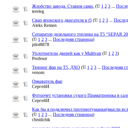
Жлобство завода. Ставим сами.
(
1
2
3
...
После
tereleg
Свап японского двигателя в t5
(
1
2
3
...
Послед
Aleks Remen
Сепаратор дизельного топлива на Т5 "SEPAR 2
(
1
2
3
...
Последняя страница
)
pilot8878
Уплотнители дверей как у Multivan
(
1
2
3
)
Profesor
Тюнинг фар на Т5, ДХО
(
1
2
3
...
Последняя с
venom
Омыватель фар
СергейИ
Фотоочет установки сухого Праматроника в сал
СергейИ
Как бы я подключил противотуманки(мысли всл
(
1
2
3
...
Последняя страница
)
chistilchik