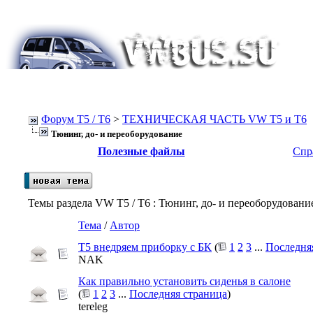
Форум Т5 / T6
>
ТЕХНИЧЕСКАЯ ЧАСТЬ VW T5 и T6
Тюнинг, до- и переоборудование
Полезные файлы
Спр
Темы раздела VW T5 / T6
: Тюнинг, до- и переоборудовани
Тема
/
Автор
Т5 внедряем приборку с БК
(
1
2
3
...
Последня
NAK
Как правильно установить сиденья в салоне
(
1
2
3
...
Последняя страница
)
tereleg