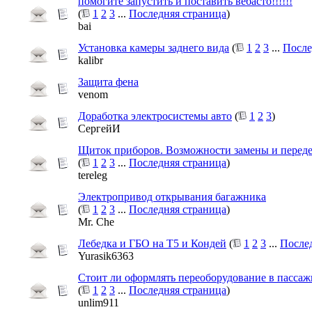
помогите запустить и поставить вебасто!!!!!!
(
1
2
3
...
Последняя страница
)
bai
Установка камеры заднего вида
(
1
2
3
...
После
kalibr
Защита фена
venom
Доработка электросистемы авто
(
1
2
3
)
СергейИ
Щиток приборов. Возможности замены и переде
(
1
2
3
...
Последняя страница
)
tereleg
Электропривод открывания багажника
(
1
2
3
...
Последняя страница
)
Mr. Che
Лебедка и ГБО на T5 и Кондей
(
1
2
3
...
После
Yurasik6363
Стоит ли оформлять переоборудование в пассаж
(
1
2
3
...
Последняя страница
)
unlim911