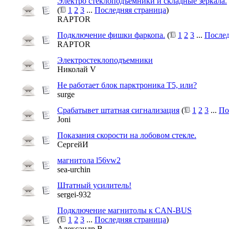
Электро стеклоподъёмники и складные зеркала.
(
1
2
3
...
Последняя страница
)
RAPTOR
Подключение фишки фаркопа.
(
1
2
3
...
Послед
RAPTOR
Электростеклоподъемники
Николай V
Не работает блок парктроника Т5, или?
surge
Срабатывет штатная сигнализация
(
1
2
3
...
По
Joni
Показания скорости на лобовом стекле.
СергейИ
магнитола l56vw2
sea-urchin
Штатный усилитель!
sergei-932
Подключение магнитолы к CAN-BUS
(
1
2
3
...
Последняя страница
)
Александр В