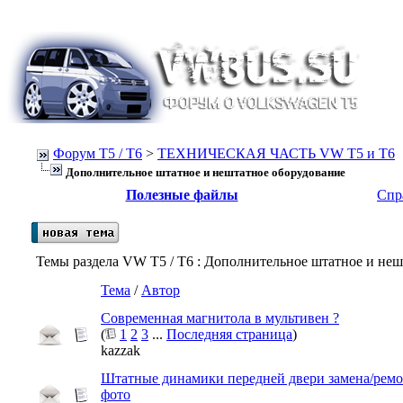
Форум Т5 / T6
>
ТЕХНИЧЕСКАЯ ЧАСТЬ VW T5 и T6
Дополнительное штатное и нештатное оборудование
Полезные файлы
Спр
Темы раздела VW T5 / T6
: Дополнительное штатное и неш
Тема
/
Автор
Современная магнитола в мультивен ?
(
1
2
3
...
Последняя страница
)
kazzak
Штатные динамики передней двери замена/ремон
фото