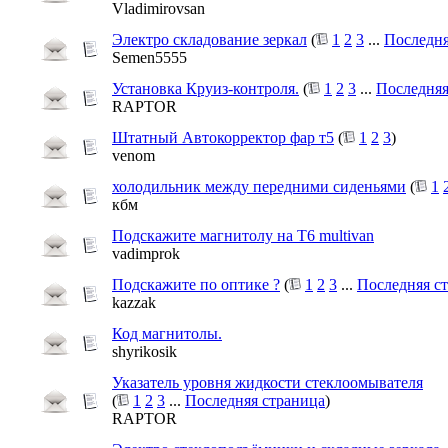
Vladimirovsan
Электро складование зеркал
(
1
2
3
...
Последня
Semen5555
Установка Круиз-контроля.
(
1
2
3
...
Последняя
RAPTOR
Штатный Автокорректор фар т5
(
1
2
3
)
venom
холодильник между передними сиденьями
(
1
кбм
Подскажите магнитолу на T6 multivan
vadimprok
Подскажите по оптике ?
(
1
2
3
...
Последняя с
kazzak
Код магнитолы.
shyrikosik
Указатель уровня жидкости стеклоомывателя
(
1
2
3
...
Последняя страница
)
RAPTOR