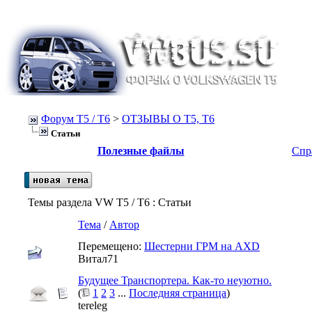
Форум Т5 / T6
>
ОТЗЫВЫ О Т5, T6
Статьи
Полезные файлы
Спр
Темы раздела VW T5 / T6
: Статьи
Тема
/
Автор
Перемещено:
Шестерни ГРМ на AXD
Витал71
Будущее Транспортера. Как-то неуютно.
(
1
2
3
...
Последняя страница
)
tereleg