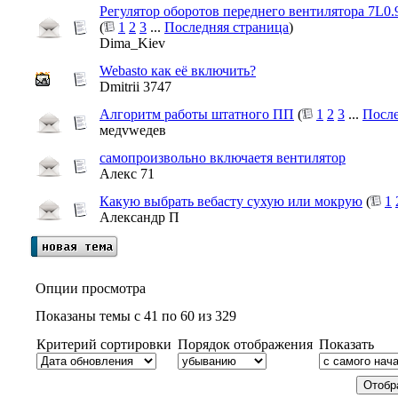
Регулятор оборотов переднего вентилятора 7L0.
(
1
2
3
...
Последняя страница
)
Dima_Kiev
Webasto как её включить?
Dmitrii 3747
Алгоритм работы штатного ПП
(
1
2
3
...
После
медvwедев
самопроизвольно включаетя вентилятор
Алекс 71
Какую выбрать вебасту сухую или мокрую
(
1
Александр П
Опции просмотра
Показаны темы с 41 по 60 из 329
Критерий сортировки
Порядок отображения
Показать