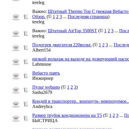
tereleg
Важно:
Штатный Thermo Top C (мокрая Вебасто 
Обзор.
(
1
2
3
...
Последняя страница
)
tereleg
Важно:
Штатный AirTop 3500ST
(
1
2
3
...
Посл
tereleg
Подогрев двигателя 220вольт.
(
1
2
3
...
Послед
Albert154
низкий вольтаж на выходе на дозирующий насо
Labmouse
Вебасто паять
Инжирнер
Пульт webasto
(
1
2
3
)
Sasha2679
Кондей в транспортер.. впихнуть- невпихуемое..
Andreyhca
Размер трубок кондиционера на Т5
(
1
2
3
...
По
БЫСТРИЦА