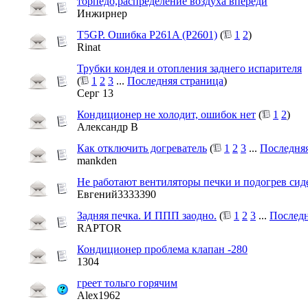
торпедо,распределение воздуха впереди
Инжирнер
T5GP. Ошибка P261A (P2601)
(
1
2
)
Rinat
Трубки кондея и отопления заднего испарителя
(
1
2
3
...
Последняя страница
)
Серг 13
Кондиционер не холодит, ошибок нет
(
1
2
)
Александр В
Как отключить догреватель
(
1
2
3
...
Последняя
mankden
Не работают вентиляторы печки и подогрев 
Евгений3333390
Задняя печка. И ППП заодно.
(
1
2
3
...
Последн
RAPTOR
Кондиционер проблема клапан -280
1304
греет тольго горячим
Alex1962