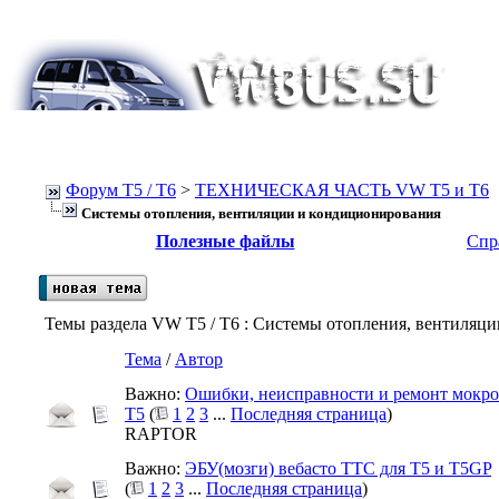
Форум Т5 / T6
>
ТЕХНИЧЕСКАЯ ЧАСТЬ VW T5 и T6
Системы отопления, вентиляции и кондиционирования
Полезные файлы
Спр
Темы раздела VW T5 / T6
: Системы отопления, вентиляц
Тема
/
Автор
Важно:
Ошибки, неисправности и ремонт мокро
Т5
(
1
2
3
...
Последняя страница
)
RAPTOR
Важно:
ЭБУ(мозги) вебасто ТТС для Т5 и T5GP
(
1
2
3
...
Последняя страница
)