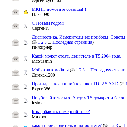
сергей-бусовод
МКПП помогите советом!!!
Илья 090
С Новым годом!
СергейИ
Диагностика. Измерительные приборы. Советы
(
1
2
3
...
Последняя страница
)
Инжирнер
Какой может стоять двигатель в Т5 2004 года.
McSusanin
Мойка автомобиля
(
1
2
3
...
Последняя страни
Димка-1200
Прокладка клапанной крышки TDI 2.5 AXD
(
Expert386
Не убивайте только. А где у Т5 домкрат и балон
festmen
Как добавить номерной знак?
Микрон
какой производитель в приоритете?
(
1
2
3
...
П