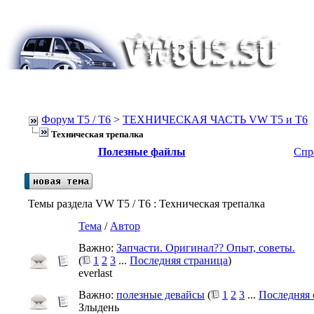
Форум Т5 / T6
>
ТЕХНИЧЕСКАЯ ЧАСТЬ VW T5 и T6
Техническая трепалка
Полезные файлы
Спр
Темы раздела VW T5 / T6
: Техническая трепалка
Тема
/
Автор
Важно:
Запчасти. Оригинал?? Опыт, советы.
(
1
2
3
...
Последняя страница
)
everlast
Важно:
полезные девайсы
(
1
2
3
...
Последняя 
Злыдень