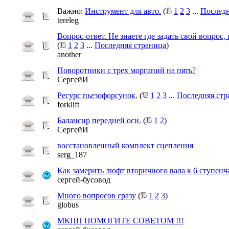
Важно:
Инструмент для авто.
(
1
2
3
...
Последн
tereleg
Вопрос-ответ. Не знаете где задать свой вопрос
(
1
2
3
...
Последняя страница
)
another
Поворотники с трех морганий на пять?
СергейИ
Ресурс пьезофорсунок.
(
1
2
3
...
Последняя стр
forklift
Балансир передней оси.
(
1
2
)
СергейИ
восстановленный комплект сцепления
serg_187
Как замерить люфт вторичного вала к 6 ступе
сергей-бусовод
Много вопросов сразу
(
1
2
3
)
globus
МКПП ПОМОГИТЕ СОВЕТОМ !!!