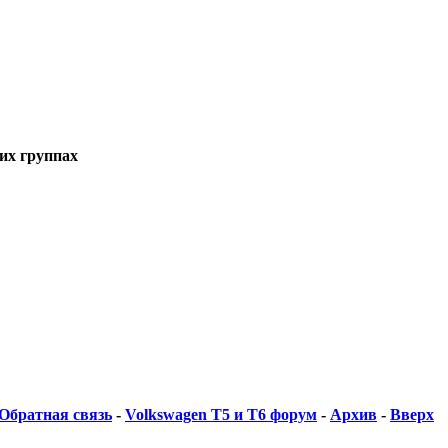
ких группах
Обратная связь
-
Volkswagen T5 и Т6 форум
-
Архив
-
Вверх