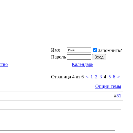
Имя
Запомнить?
Пароль
ство
Календарь
Страница 4 из 6
<
1
2
3
4
5
6
>
Опции темы
#
31