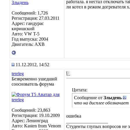
работала. я нестал отключать т
ли котел в режим догревателя х.з
Сообщений: 1,726
Регистрация: 27.03.2011
Адрес: гандурас
киришский
Авто: VW T-5
Год выпуска: 2004
Двигатель: AXB
11.12.2012, 14:52
tereleg
Безвременно ушедший
сооснователь форума
Цитата:
Сообщение от
Злыдень
что на дисплее обозначает 
Сообщений: 23,863
Регистрация: 19.10.2009
ошибка
Адрес: Ленинград
__________________
Авто: Kasten from Venom
Студенты глупых вопросов не з