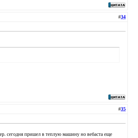
#
34
#
35
ймер. сегодня пришел в теплую машину но вебаста еще