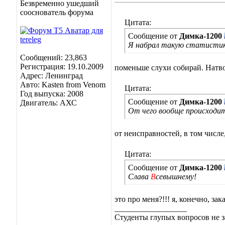
Безвременно ушедший
сооснователь форума
Цитата:
Сообщение от
Димка-1200
Я набрал такую статистик
Сообщений: 23,863
Регистрация: 19.10.2009
поменьше слухи собирай. Натвор
Адрес: Ленинград
Авто: Kasten from Venom
Цитата:
Год выпуска: 2008
Сообщение от
Димка-1200
Двигатель: АХС
От чего вообще происходит
от неисправностей, в том числе
Цитата:
Сообщение от
Димка-1200
Слава
В
севышнему!
это про меня?!!! я, конечно, зак
__________________
Студенты глупых вопросов не з