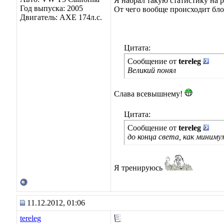
Я набрал такую статистику на 
Год выпуска: 2005
От чего вообще происходит бло
Двигатель: AXE 174л.с.
Цитата:
Сообщение от
tereleg
Великий понял
Слава всевышнему!
Цитата:
Сообщение от
tereleg
до конца света, как минимум
Я тренируюсь
11.12.2012, 01:06
tereleg