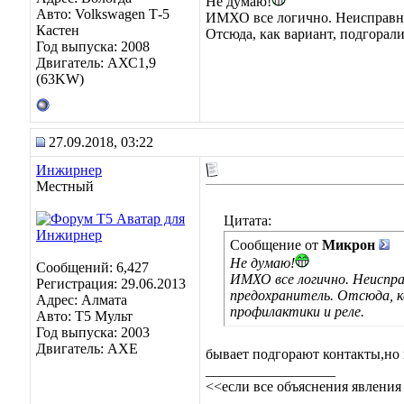
Не думаю!
Авто: Volkswagen Т-5
ИМХО все логично. Неисправны
Кастен
Отсюда, как вариант, подгорал
Год выпуска: 2008
Двигатель: АХС1,9
(63KW)
27.09.2018, 03:22
Инжирнер
Местный
Цитата:
Сообщение от
Микрон
Не думаю!
Сообщений: 6,427
ИМХО все логично. Неиспра
Регистрация: 29.06.2013
предохранитель. Отсюда, к
Адрес: Алмата
профилактики и реле.
Авто: Т5 Мульт
Год выпуска: 2003
Двигатель: АХЕ
бывает подгорают контакты,но 
__________________
<<если все объяснения явления