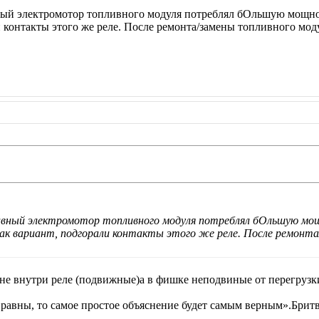
й электромотор топливного модуля потреблял бОльшую мощность
и контакты этого же реле. После ремонта/замены топливного мод
вный электромотор топливного модуля потреблял бОльшую мощн
ак вариант, подгорали контакты этого же реле. После ремонта
не внутри реле (подвижные)а в фишке неподвиные от перегрузки
 равны, то самое простое объяснение будет самым верным».Брит