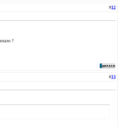
#
12
впало ?
#
13