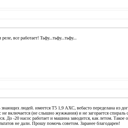
реле, все работает! Тьфу...тьфу...тьфу...
 знающих людей. имеется Т5 1,9 АХС, вебасто переделана из до
 не включается (не слышно жужжания) и не загорается спираль с
ся. До -20 насос работает и машина заводится, как летом. Тако
льтатов не дали. Прошу помочь советом. Заранее благодарен!