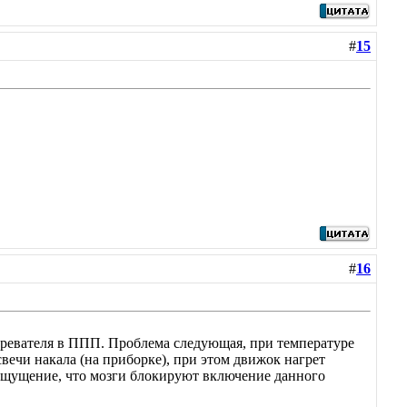
#
15
#
16
гревателя в ППП. Проблема следующая, при температуре
вечи накала (на приборке), при этом движок нагрет
е ощущение, что мозги блокируют включение данного