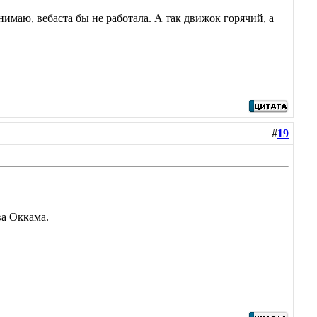
нимаю, вебаста бы не работала. А так движок горячий, а
#
19
ва Оккама.