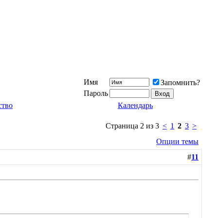
Имя
Запомнить?
Пароль
ство
Календарь
Страница 2 из 3
<
1
2
3
>
Опции темы
#
11