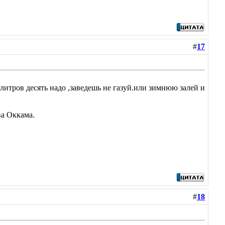
#
17
литров десять надо ,заведешь не газуй.или зимнюю залей и
ва Оккама.
#
18