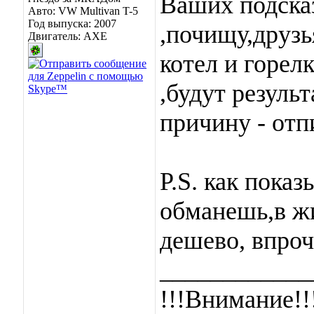
Ваших подска
Авто: VW Multivan T-5
Год выпуска: 2007
,почищу,друзь
Двигатель: AXE
котел и горел
,будут результ
причину - отп
P.S. как пока
обманешь,в ж
дешево, впроч
____________
!!!Внимание!!