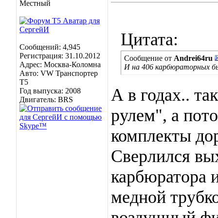
Местный
Цитата:
Сообщений: 4,945
Регистрация: 31.10.2012
Сообщение от
Andrei64ru
Адрес: Москва-Коломна
И на 406 карбюраторных был
Авто: VW Транспортер
Т5
А в годах.. та
Год выпуска: 2008
Двигатель: BRS
рулем", а пот
комплекты до
Сверлился вы
карбюратора и
медной трубко
воздушный фил