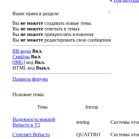
«
Предыдущая
Ваши права в разделе
Вы
не можете
создавать новые темы
Вы
не можете
отвечать в темах
Вы
не можете
прикреплять вложения
Вы
не можете
редактировать свои сообщения
BB коды
Вкл.
Смайлы
Вкл.
[IMG]
код
Вкл.
HTML код
Выкл.
Правила форума
Похожие темы
Тема
Автор
Надежность мокрой
tereleg
Системы ото
Вебасто в Т5
Стреляет Вебасто
QUATTRO
Системы ото