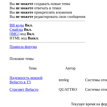
Вы
не можете
создавать новые темы
Вы
не можете
отвечать в темах
Вы
не можете
прикреплять вложения
Вы
не можете
редактировать свои сообщения
BB коды
Вкл.
Смайлы
Вкл.
[IMG]
код
Вкл.
HTML код
Выкл.
Правила форума
Похожие темы
Тема
Автор
Надежность мокрой
tereleg
Системы ото
Вебасто в Т5
Стреляет Вебасто
QUATTRO
Системы ото
Текущее время на фо