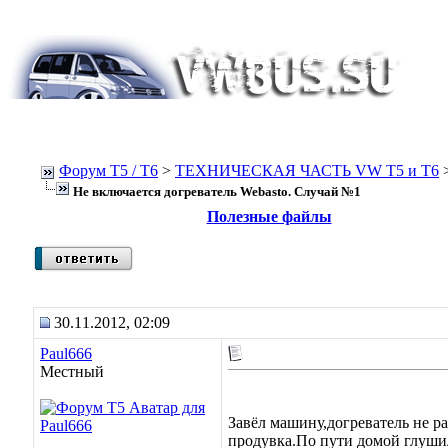
Форум Т5 / T6
>
ТЕХНИЧЕСКАЯ ЧАСТЬ VW T5 и T6
Не включается догреватель Webasto. Случай №1
Полезные файлы
30.11.2012, 02:09
Paul666
Местный
Завёл машину,догреватель не р
продувка.По пути домой глушил 