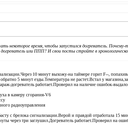
ть некоторое время, чтобы запустился догреватель. Почему-т
 догреватель или ППП? И свои посты стройте в хронологическо
гнализации.Через 10 минут выхожу-на таймере горит F--, попахи
и обратно 5 минут езды.Температура не растет.Встал у магазина,
 гараж-догреватель работает.Проверил на наличие ошибок-выдало
духа в камеру сгорания-V6
ссу
нного радиоуправления
асту с брелока сигнализации.Верой и правдой отработала 15 мин
нуты через три заглушил.Догреватель работает.Проверил на оши