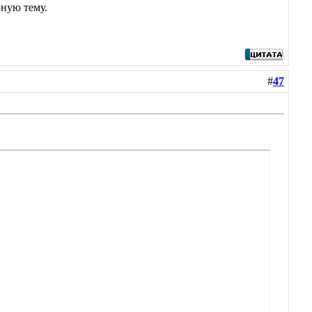
рную тему.
#
47