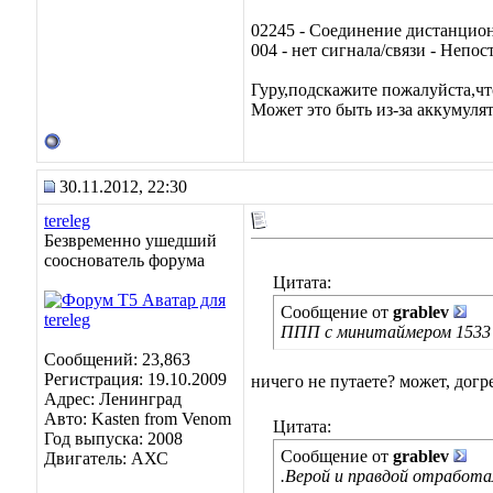
02245 - Соединение дистанцио
004 - нет сигнала/связи - Непо
Гуру,подскажите пожалуйста,чт
Может это быть из-за аккумуля
30.11.2012, 22:30
tereleg
Безвременно ушедший
сооснователь форума
Цитата:
Сообщение от
grablev
ППП с минитаймером 1533
Сообщений: 23,863
Регистрация: 19.10.2009
ничего не путаете? может, дог
Адрес: Ленинград
Авто: Kasten from Venom
Цитата:
Год выпуска: 2008
Сообщение от
grablev
Двигатель: АХС
.Верой и правдой отработа