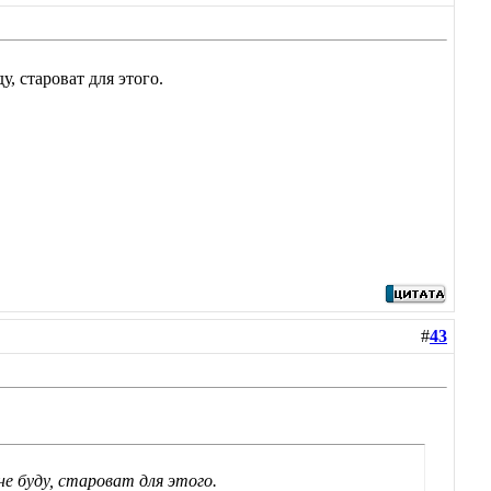
, староват для этого.
#
43
е буду, староват для этого.