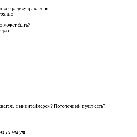
нного радиоуправления
стоянно
о может быть?
тора?
реватель с минитаймером? Потолочный пульт есть?
ла 15 минут,