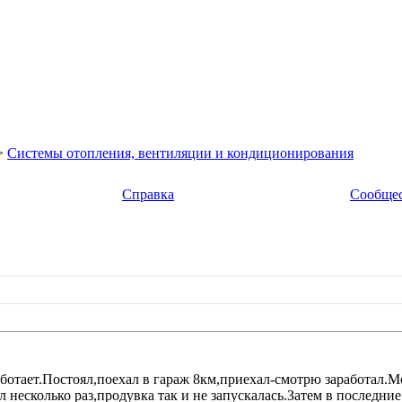
>
Системы отопления, вентиляции и кондиционирования
Справка
Сообще
аботает.Постоял,поехал в гараж 8км,приехал-смотрю заработал.М
несколько раз,продувка так и не запускалась.Затем в последние