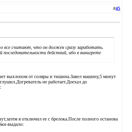
#
45
о все считают, что он должен сразу заработать.
й последовательности действий, ибо в винигрете
вает выхлопом от соляры и тишина.Завел машину,5 минут
заглушил.Догреватель не работает.Доехал до
:
ут,затем я отключил ее с брелока.После полного останова
бки-выдало: