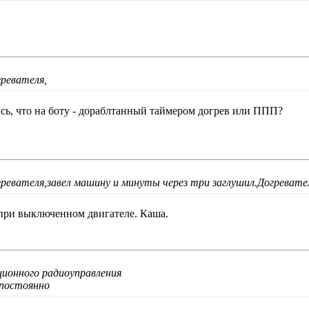
гревателя,
ись, что на боту - дораблтанный таймером догрев или ППП?
гревателя,завел машину и минуты через три заглушил.Догреват
 при выключенном двигателе. Каша.
ционного радиоуправления
Непостоянно