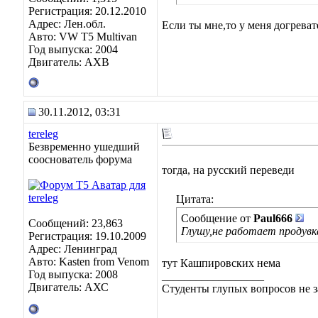
Регистрация: 20.12.2010
Адрес: Лен.обл.
Если ты мне,то у меня догреват
Авто: VW T5 Multivan
Год выпуска: 2004
Двигатель: AXB
30.11.2012, 03:31
tereleg
Безвременно ушедший
сооснователь форума
тогда, на русский переведи
Цитата:
Сообщение от
Paul666
Сообщений: 23,863
Глушу,не работает продувка
Регистрация: 19.10.2009
Адрес: Ленинград
Авто: Kasten from Venom
тут Кашпировских нема
Год выпуска: 2008
__________________
Двигатель: АХС
Студенты глупых вопросов не з