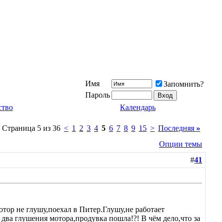
Имя
Запомнить?
Пароль
ство
Календарь
Страница 5 из 36
<
1
2
3
4
5
6
7
8
9
15
>
Последняя
»
Опции темы
#
41
отор не глушу,поехал в Питер.Глушу,не работает
 два глушения мотора,продувка пошла!?! В чём дело,что за