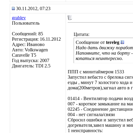
30.11.2012, 07:23
grablev
Пользователь
Сообщений: 85
Цитата:
Регистрация: 16.11.2012
Сообщение от
tereleg
Адрес: Иваново
Надо дать движку поработа
Авто: Volkswagen
Напомните, что на борту -
Caravelle Т5
копаться неинтересно.
Год выпуска: 2007
Двигатель: TDI 2.5
ППП с минитаймером 1533
Запустил вебасто с брелока си
езды , минут 7 холостого хода 
дома(200метров),загнал авто в
01414 - Вентилятор подачи воз
007 - короткое замыкание на ма
02245 - Соединение дистанцио
004 - нет сигнала/связи
Сбросил ошибки и запустил веб
догревателя,завел машину и ми
1 неисправность: