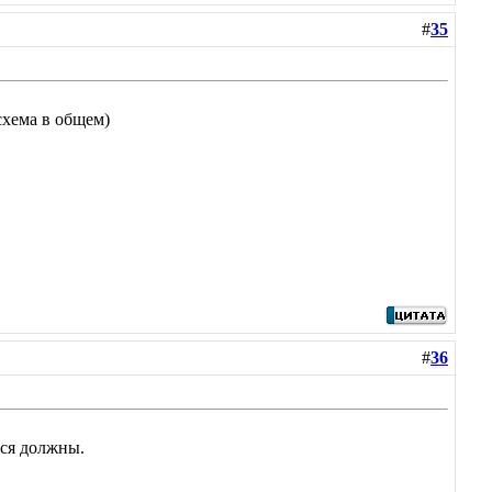
#
35
схема в общем)
#
36
ься должны.