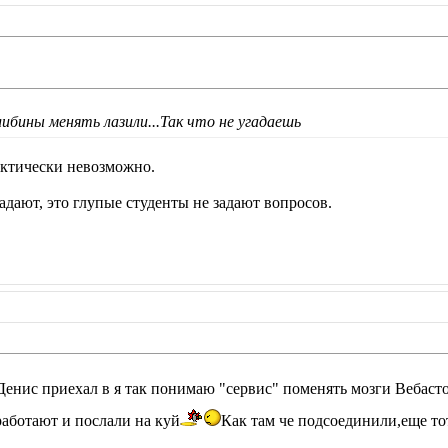
либины менять лазили...Так что не угадаешь
практически невозможно.
адают, это глупые студенты не задают вопросов.
-Денис приехал в я так понимаю "сервис" поменять мозги Вебаст
работают и послали на куй
Как там че подсоединили,еще то