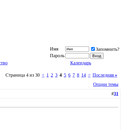
Имя
Запомнить?
Пароль
ство
Календарь
Страница 4 из 30
<
1
2
3
4
5
6
7
8
14
>
Последняя
»
Опции темы
#
31