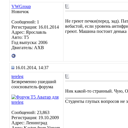
VWGroup
Новичок
Не греют печки(перед, зад). Па
Сообщений: 1
вебастой, если уровень антифри
Регистрация: 16.01.2014
греют. Машина постоит денька 2
Адрес: Ярославль
Авто: Т5
Год выпуска: 2006
Двигатель: AXB
16.01.2014, 14:37
tereleg
Безвременно ушедший
сооснователь форума
Ник какой-то странный. Чую, 
__________________
Студенты глупых вопросов не з
Сообщений: 23,863
Регистрация: 19.10.2009
Адрес: Ленинград
Авто: Kasten from Venom