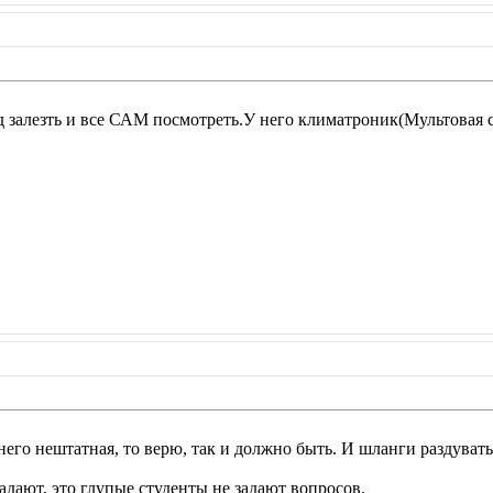
д залезть и все САМ посмотреть.У него климатроник(Мультовая 
него нештатная, то верю, так и должно быть. И шланги раздуват
адают, это глупые студенты не задают вопросов.