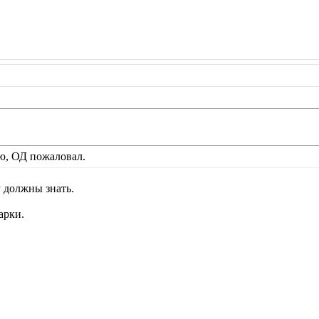
ю, ОД пожаловал.
 должны знать.
арки.