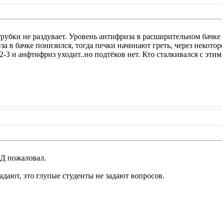
трубки не раздувает. Уровень антифриза в расширительном бачке
за в бачке понизился, тогда печки начинают греть, через некото
-3 и анфтифриз уходит..но подтёков нет. Кто сталкивался с этим
ОД пожаловал.
адают, это глупые студенты не задают вопросов.