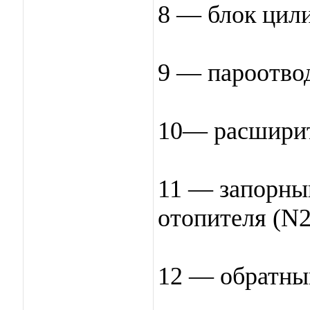
8 — блок цил
9 — пароотво
10— расширит
11 — запорны
отопителя (N2
12 — обратны