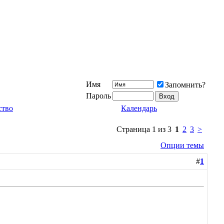
Имя
Запомнить?
Пароль
ство
Календарь
Страница 1 из 3
1
2
3
>
Опции темы
#
1