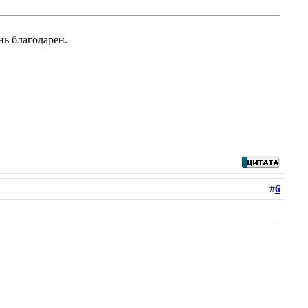
нь благодарен.
#
6