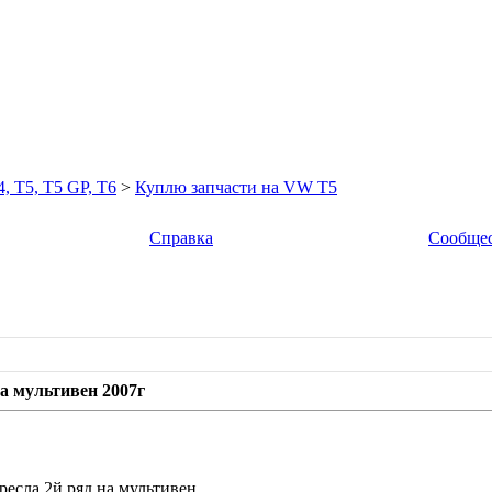
5, T5 GP, T6
>
Куплю запчасти на VW T5
Справка
Сообще
а мультивен 2007г
есла 2й ряд на мультивен.