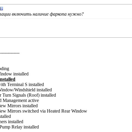
тации включить наличие фаркопа нужно?
--------------
oding
ndow installed
installed
ith Terminal S installed
indow/Windshield installed
Turn Signals (Roof) installed
d Management active
w Mirrors installed
ew Mirrors switched via Heated Rear Window
talled
rs installed
Pump Relay installed