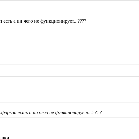
п есть а ни чего не функционирует...????
фаркоп есть а ни чего не функционирует...????
арки.