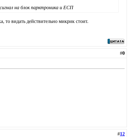
 сигнал на блок парктроника и ЕСП
ка, то видать действительно микрик стоит.
#
0
#
12