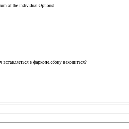
um of the individual Options!
ч вставляеться в фаркопе,сбоку находиться?