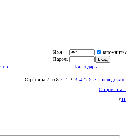
Имя
Запомнить?
Пароль
ство
Календарь
Страница 2 из 8
<
1
2
3
4
5
6
>
Последняя
»
Опции темы
#
11