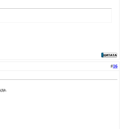
#
16
уда.