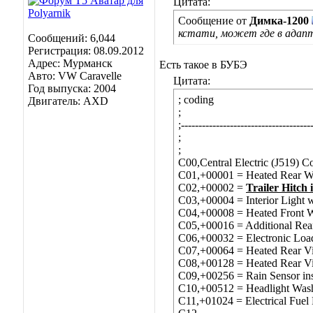
Цитата:
Сообщение от
Димка-1200
кстати, может где в адап
Сообщений: 6,044
Регистрация: 08.09.2012
Адрес: Мурманск
Есть такое в БУБЭ
Авто: VW Caravelle
Цитата:
Год выпуска: 2004
; coding
Двигатель: AXD
;
;-------------------------------------
;
;
C00,Central Electric (J519) C
C01,+00001 = Heated Rear Wi
C02,+00002 =
Trailer Hitch 
C03,+00004 = Interior Light w
C04,+00008 = Heated Front W
C05,+00016 = Additional Rear 
C06,+00032 = Electronic Loa
C07,+00064 = Heated Rear Vie
C08,+00128 = Heated Rear Vi
C09,+00256 = Rain Sensor ins
C10,+00512 = Headlight Washe
C11,+01024 = Electrical Fuel 