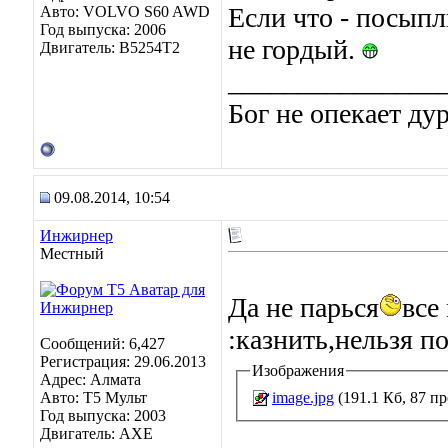
Если что - посыпл
Авто: VOLVO S60 AWD
Год выпуска: 2006
не гордый.
Двигатель: B5254T2
_______________
Бог не опекает ду
09.08.2014, 10:54
Инжирнер
Местный
Да не парься
все
:казнить,нельзя п
Сообщений: 6,427
Регистрация: 29.06.2013
Изображения
Адрес: Алмата
image.jpg
(191.1 Кб, 87 п
Авто: Т5 Мульт
Год выпуска: 2003
Двигатель: АХЕ