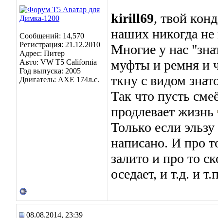
kirill69
, твой кон
наших никогда не 
Сообщений: 14,570
Регистрация: 21.12.2010
Многие у нас "зна
Адрес: Питер
муфты и ремня и 
Авто: VW T5 California
Год выпуска: 2005
ткну с видом знат
Двигатель: AXE 174л.с.
Так что пусть сме
продлевает жизнь
Только если эльзу
написано. И про т
залито и про то ск
оседает, и т.д. и т.
08.08.2014, 23:39