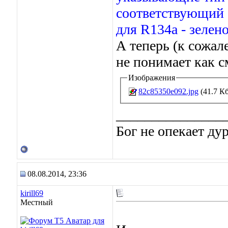
соответствующий 
для R134а - зелено
А теперь (к сожал
не понимает как с
Изображения
82c85350e092.jpg
(41.7 Кб
_______________
Бог не опекает ду
08.08.2014, 23:36
kirill69
Местный