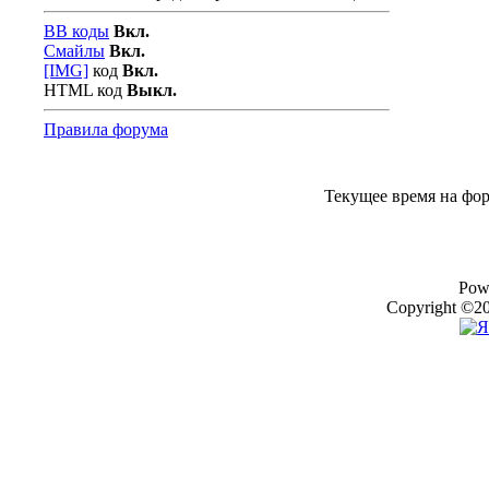
BB коды
Вкл.
Смайлы
Вкл.
[IMG]
код
Вкл.
HTML код
Выкл.
Правила форума
Текущее время на фо
Pow
Copyright ©20