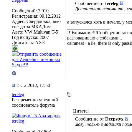
Сообщение от
tereleg
Достаточно вспомнить, как
Сообщений: 2,910
Регистрация: 09.12.2012
Адрес: Свердловка, вью
а запускался хоть в начале, у ме
гнездо за МКАДом
__________________
Авто: VW Multivan T-5
!!!Внимание!!!Сообщение загов
Год выпуска: 2007
разговариваю с собаками...
Двигатель: AXE
calmness - a lie, there is only passio
15.12.2012, 17:50
tereleg
Безвременно ушедший
сооснователь форума
Цитата:
Сообщение от
Deepstyx
могу только в ладошки пох
Сообщений: 23,863