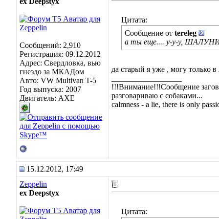
ex Deepstyx
Цитата:
Сообщение от
tereleg
а ты еще.... у-у-у, ШАЛУ
Сообщений: 2,910
Регистрация: 09.12.2012
Адрес: Свердловка, вью
да старый я уже , могу только в
гнездо за МКАДом
__________________
Авто: VW Multivan T-5
!!!Внимание!!!Сообщение загов
Год выпуска: 2007
разговариваю с собаками...
Двигатель: AXE
calmness - a lie, there is only passio
15.12.2012, 17:49
Zeppelin
ex Deepstyx
Цитата: