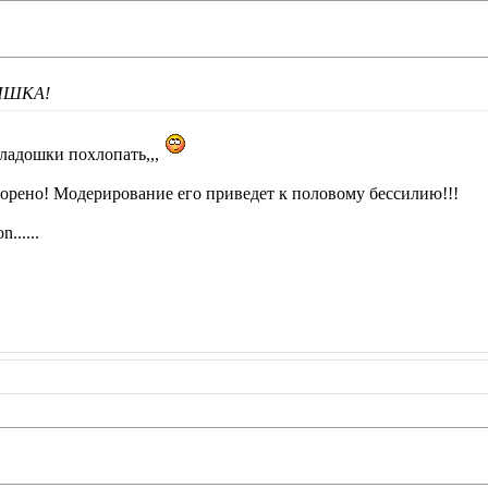
НИШКА!
 ладошки похлопать,,,
орено! Модерирование его приведет к половому бессилию!!!
n......