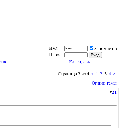
Имя
Запомнить?
Пароль
ство
Календарь
Страница 3 из 4
<
1
2
3
4
>
Опции темы
#
21