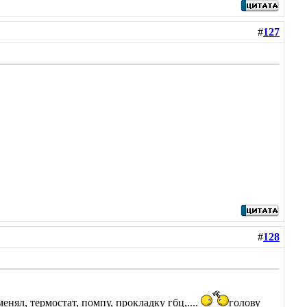
#
127
#
128
нял, термостат, помпу, прокладку гбц,....
голову