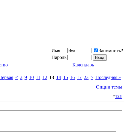
Имя
Запомнить?
Пароль
ство
Календарь
ервая
<
3
9
10
11
12
13
14
15
16
17
23
>
Последняя
»
Опции темы
#
121