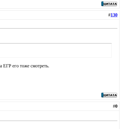
#
130
а ЕГР его тоже смотреть.
#
0