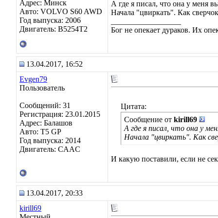
Адрес: Минск
А где я писал, что она у меня в
Авто: VOLVO S60 AWD
Начала "цвиркать". Как сверчок
Год выпуска: 2006
__________________
Двигатель: B5254T2
Бог не опекает дураков. Их оп
13.04.2017, 16:52
Evgen79
Пользователь
Сообщений: 31
Цитата:
Регистрация: 23.01.2015
Сообщение от
kirill69
Адрес: Балашов
А где я писал, что она у ме
Авто: T5 GP
Начала "цвиркать". Как све
Год выпуска: 2014
Двигатель: CAAC
И какую поставили, если не сек
13.04.2017, 20:33
kirill69
Местный