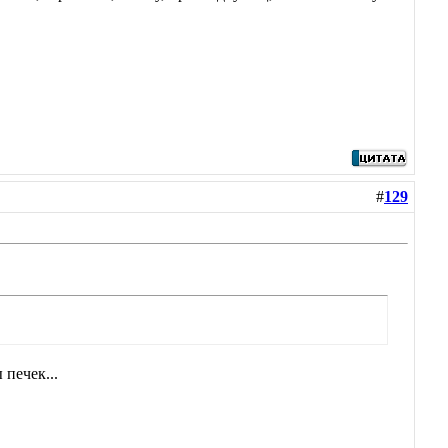
#
129
 печек...