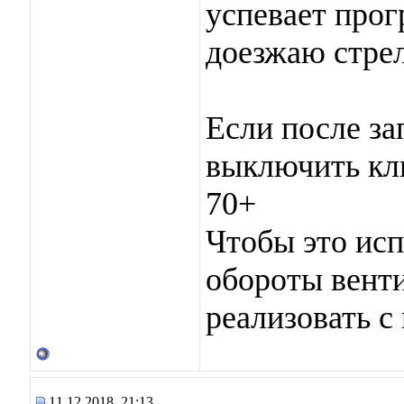
успевает прог
доезжаю стрел
Если после з
выключить кли
70+
Чтобы это ис
обороты венти
реализовать
11.12.2018, 21:13