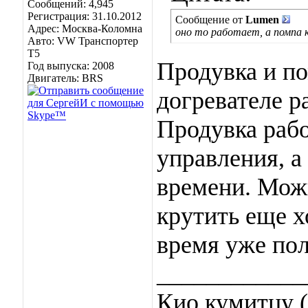
Сообщений: 4,945
Регистрация: 31.10.2012
Сообщение от
Lumen
Адрес: Москва-Коломна
оно то работает, а помпа 
Авто: VW Транспортер
Т5
Продувка и п
Год выпуска: 2008
Двигатель: BRS
догревателе р
Продувка рабо
управления, а
времени. Можн
крутить еще хо
время уже по
____________
Кио кумитцу (