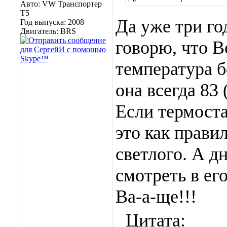
Авто: VW Транспортер
Т5
Да уже три го
Год выпуска: 2008
Двигатель: BRS
говорю, что В
температура б
она всегда 83
Если термоста
это как прави
светлого. А д
смотреть в ег
Ва-а-ще!!!
Цитата: