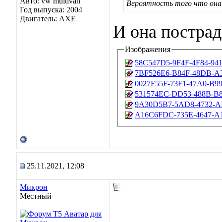
Авто: vw multivan
Вероятность того что она 
Год выпуска: 2004
Двигатель: AXE
И она пострад
Изображения
58C547D5-9F4F-4F84-94
7BF526E6-B84F-48DB-A3
0027F55F-73F1-47A0-B9
531574EC-DD53-488B-B
9A30D5B7-5AD8-4732-AE
A16C6FDC-735E-4647-A
25.11.2021, 12:08
Микрон
Местный