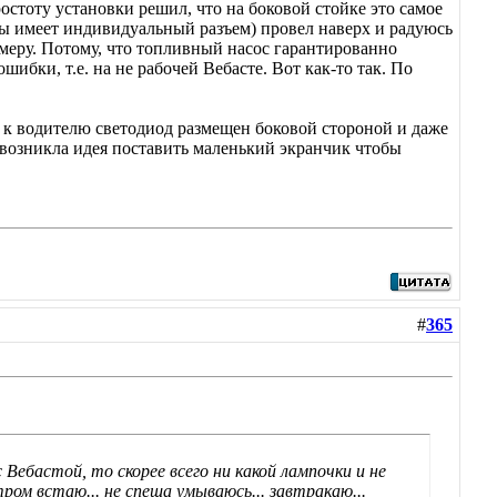
остоту установки решил, что на боковой стойке это самое
сты имеет индивидуальный разъем) провел наверх и радуюсь
имеру. Потому, что топливный насос гарантированно
шибки, т.е. на не рабочей Вебасте. Вот как-то так. По
то к водителю светодиод размещен боковой стороной и даже
с возникла идея поставить маленький экранчик чтобы
#
365
Вебастой, то скорее всего ни какой лампочки и не
ом встаю... не спеша умываюсь... завтракаю...