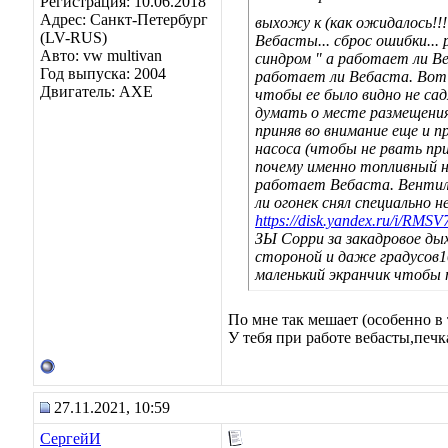
Регистрация: 10.06.2018
Адрес: Санкт-Петербург
выхожу к (как ожидалось!!!
(LV-RUS)
Вебасты... сброс ошибки...
Авто: vw multivan
синдром " а работает ли В
Год выпуска: 2004
работает ли Вебаста. Вот 
Двигатель: AXE
чтобы ее было видно не сад
думать о месте размещения 
приняв во внимание еще и п
насоса (чтобы не рвать пр
почему именно топливный н
работает Вебаста. Вентиля
ли огонек снял специально н
https://disk.yandex.ru/i/RM
ЗЫ Сорри за закадровое ды
стороной и даже градусов1
маленький экранчик чтобы 
По мне так мешает (особенно в 
У тебя при работе вебасты,печ
27.11.2021, 10:59
СергейИ