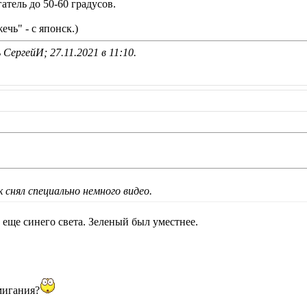
атель до 50-60 градусов.
чь" - с японск.)
 СергейИ; 27.11.2021 в
11:10
.
 снял специально немного видео.
 еще синего света. Зеленый был уместнее.
мигания?