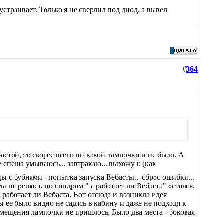
страивает. Только я не сверлил под диод, а вывел
#
364
астой, то скорее всего ни какой лампочки и не было. А
 спеша умываюсь... завтракаю... выхожу к (как
ы с бубнами - попытка запуска Вебасты... сброс ошибки...
ты не решает, но синдром " а работает ли Вебаста" остался,
работает ли Вебаста. Вот отсюда и возникла идея
ы ее было видно не садясь в кабину и даже не подходя к
азмещения лампочки не пришлось. Было два места - боковая