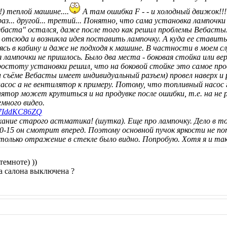
!) теплой машине....
А там ошибка F - - и холодный движок!!
 раз... другой... третий... Понятно, что сама установка лампочк
ебаста" остался, даже после того как решил проблемы Вебасты
отсюда и возникла идея поставить лампочку. А куда ее ставить
ясь в кабину и даже не подходя к машине. В частности в моем с
лампочки не пришлось. Было два места - боковая стойка или ве
ростоту установки решил, что на боковой стойке это самое прос
и съёме Вебасты имеет индивидуальный разъем) провел наверх и
асос а не вентилятор к примеру. Потому, что топливный насос
тор может крутиться и на продувке после ошибки, т.е. на не 
емного видео.
SV7IddKC86ZQ
хание старого астматика! (шутка). Еще про лампочку. Дело в т
0-15 он смотрит вперед. Поэтому основной пучок яркости не поп
только отражение в стекле было видно. Попробую. Хотя я и та
темноте) ))
ка салона выключена ?