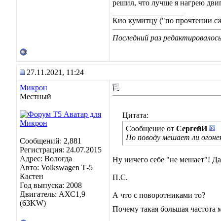
решил, что лучше я нагрею двиг
__________________
Кио кумитцу ("по прочтении сже
Последний раз редактировалось
27.11.2021, 11:24
Микрон
Местный
Цитата:
Сообщение от
СергейИ
По поводу мешает ли огонек
Сообщений: 2,881
Регистрация: 24.07.2015
Адрес: Вологда
Ну ничего себе "не мешает"! Да
Авто: Volkswagen Т-5
Кастен
П.С.
Год выпуска: 2008
Двигатель: АХС1,9
А что с поворотниками то?
(63KW)
Почему такая большая частота 