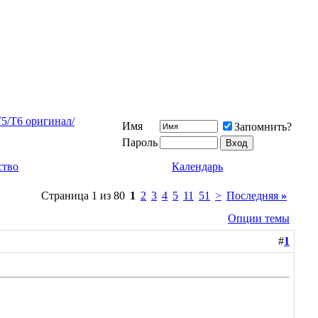
/T5/T6 оригинал/
Имя
Запомнить?
Пароль
ство
Календарь
Страница 1 из 80
1
2
3
4
5
11
51
>
Последняя
»
Опции темы
#
1