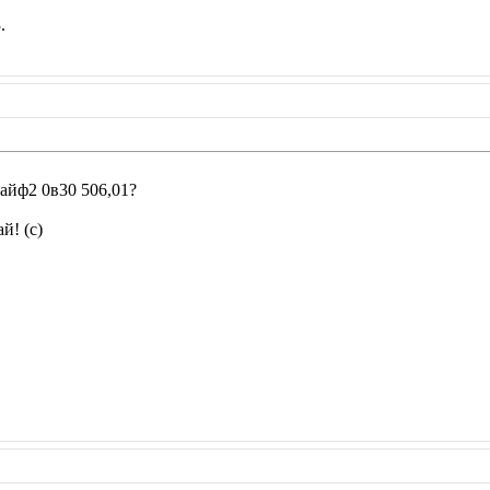
.
лайф2 0в30 506,01?
й! (с)