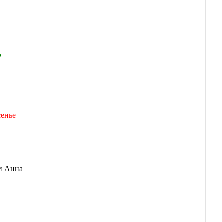
%
сенье
и Анна