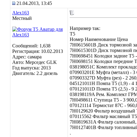
21.04.2013, 13:45
Alex163
Местный
Например так:
Т5
Номер Наименование Цена
7H0615601B Диск тормозной зад
Сообщений: 1,638
7H0615301D Диск тормозной пер
Регистрация: 10.02.2013
7H0698451 Колодки задние Т5 -
Адрес: самара
7H0698151 Колодки передние Т5
Авто: Мерседес GLK
038198051C Комплект прокладок
Год выпуска: 2013
070903201E Муфта (металл) - 3 
Двигатель: 2.2 дизель
070903327D Муфта (рез) - 2 260
045121011H Помпа Т5 (1,9) - 4 1
070121011D Помпа Т5 (2,5) - 9 2
038198119A Рем. Комплект ГРМ Т
7H0498611 Ступица Т5 - 3 900,0
070121114 Термостат 87С - 960,
7H0129620 Фильтр воздушный Т
070115562 Фильтр масляный Т5 
7H0819631A Фильтр салонный, 
7H0127401B Фильтр топливный 
.