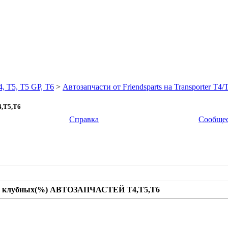
5, T5 GP, T6
>
Автозапчасти от Friendsparts на Transporter T4
,T5,T6
Справка
Сообще
зов клубных(%) АВТОЗАПЧАСТЕЙ T4,T5,T6