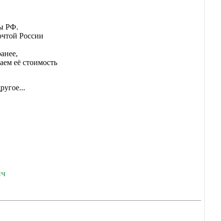
ы РФ.
очтой России
ранее,
таем её стоимость
ругое...
ич