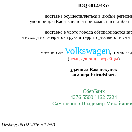
ICQ-681274357
доставка осуществляеться в любые регион
удобной для Вас транспортной компанией либо п
доставка в черте города обговаривается за
и исходя из габаритов груза и территориальности счи
Volkswagen
конечно же
, и много д
(
немцы
,
японцы
,
корейцы
)
удачных Вам покупок
команда FriendsParts
СберБанк
4276 5500 1162 7224
Самочернов Владимир Михайлов
Destiny; 06.02.2016 в
12:50
.