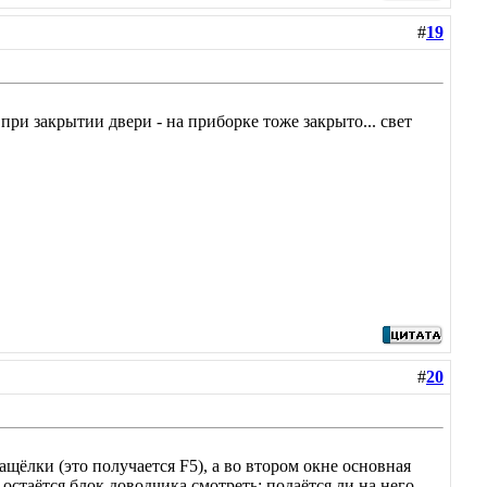
#
19
при закрытии двери - на приборке тоже закрыто... свет
#
20
ащёлки (это получается F5), а во втором окне основная
 остаётся блок доводчика смотреть: подаётся ли на него