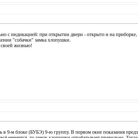
но с индикацией: при открытии двери - открыто и на приборке, 
жении "собачки" замка хлопушки.
т своей жизнью!
ь в 9-м блоке (БУБЭ) 9-ю группу. В первом окне показания предз
и всё меняется, то замок хлопушки отрабатывает правильно. Тогда