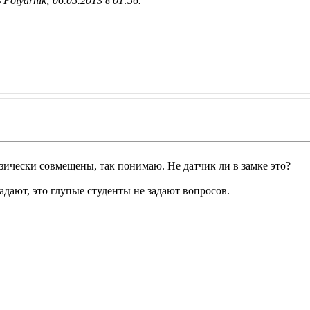
Polyarnik; 06.05.2013 в
01:56
.
изически совмещены, так понимаю. Не датчик ли в замке это?
адают, это глупые студенты не задают вопросов.