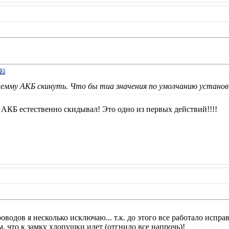
мму АКБ скинуть. Что бы тиа значения по умолчанию установи
 с АКБ естественно скидывал! Это одно из первых действий!!!!
одов я несколько исключаю... т.к. до этого все работало испра
ем, что к замку хлопушки идет (отгнило все напрочь)!