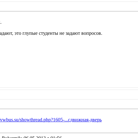
.
адают, это глупые студенты не задают вопросов.
//vwbus.su/showthread.php?1605-...сдвижная-дверь