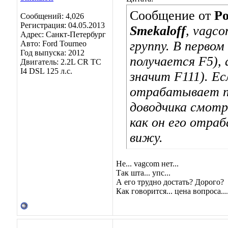
Сообщение от
Po
Сообщений: 4,026
Регистрация: 04.05.2013
Smekaloff
, vagc
Адрес: Санкт-Петербург
группу. В первом
Авто: Ford Tourneo
Год выпуска: 2012
получается F5), 
Двигатель: 2.2L CR TC
I4 DSL 125 л.с.
значит F111). Ес
отрабатывает пр
доводчика смотр
как он его отра
вижу.
Не... vagcom нет...
Так шта... упс...
А его трудно достать? Дорого?
Как говорится... цена вопроса...