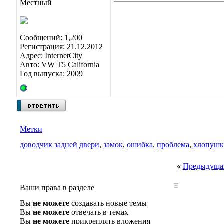
Местный
Сообщений: 1,200
Регистрация: 21.12.2012
Адрес: InternetCity
Авто: VW T5 California
Год выпуска: 2009
Метки
доводчик задней двери
,
замок
,
ошибка
,
проблема
,
хлопушк
«
Предыдущая
Ваши права в разделе
Вы
не можете
создавать новые темы
Вы
не можете
отвечать в темах
Вы
не можете
прикреплять вложения