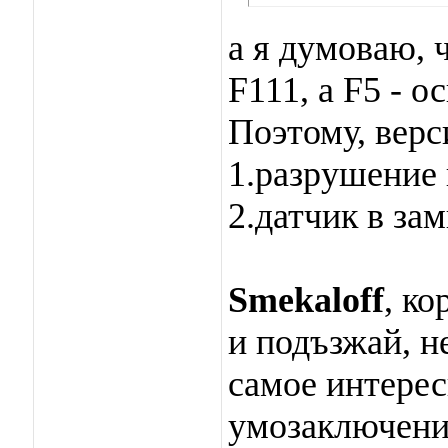
а я думоваю, ч
F111, а F5 - о
Поэтому, верс
1.разрушение 
2.датчик в за
Smekaloff
, к
и подъзжай, н
самое интерес
умозаключение