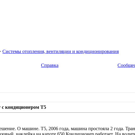
>
Системы отопления, вентиляции и кондиционирования
Справка
Сообще
 с кондиционером Т5
ешение. О машине. Т5, 2006 года, машина простояла 2 года. Тра
азовый, наклейка на капоте 650 Кондиционер работает. На водите