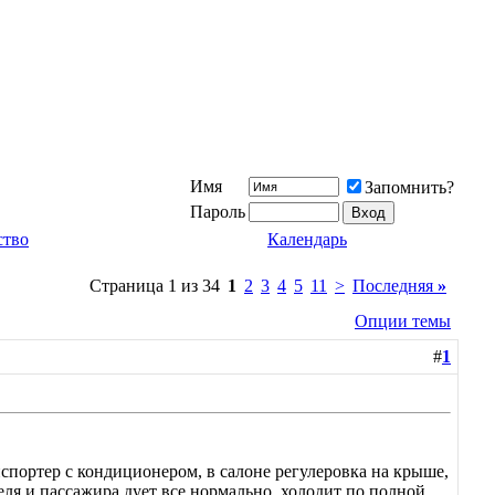
Имя
Запомнить?
Пароль
ство
Календарь
Страница 1 из 34
1
2
3
4
5
11
>
Последняя
»
Опции темы
#
1
нспортер с кондиционером, в салоне регулеровка на крыше,
ля и пассажира дует все нормально, холодит по полной.