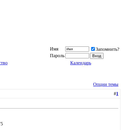
Имя
Запомнить?
Пароль
ство
Календарь
Опции темы
#
1
Т5