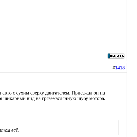
#
1418
авто с сухим сверху двигателем. Приезжал он на
ся шикарный вид на гряземаслянную шубу мотора.
этом всё.