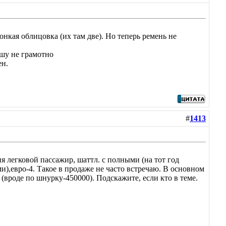
онкая облицовка (их там две). Но теперь ремень не
ишу не грамотно
ен.
#
1413
я легковой пассажир, шаттл. с полными (на тот год
ми),евро-4. Такое в продаже не часто встречаю. В основном
 (вроде по шнурку-450000). Подскажите, если кто в теме.