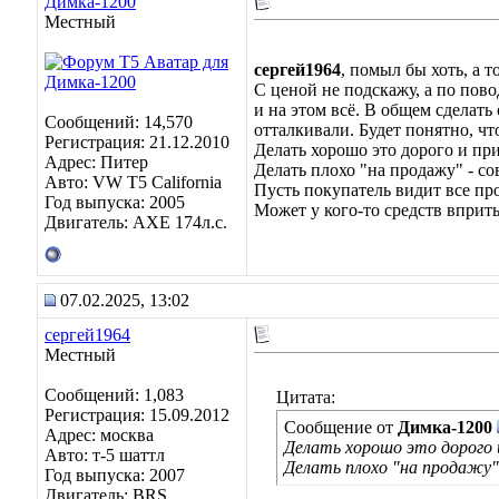
Димка-1200
Местный
сергей1964
, помыл бы хоть, а 
С ценой не подскажу, а по пово
и на этом всё. В общем сделат
Сообщений: 14,570
отталкивали. Будет понятно, чт
Регистрация: 21.12.2010
Делать хорошо это дорого и пр
Адрес: Питер
Делать плохо "на продажу" - сов
Авто: VW T5 California
Пусть покупатель видит все пр
Год выпуска: 2005
Может у кого-то средств вприт
Двигатель: AXE 174л.с.
07.02.2025, 13:02
сергей1964
Местный
Сообщений: 1,083
Цитата:
Регистрация: 15.09.2012
Сообщение от
Димка-1200
Адрес: москва
Делать хорошо это дорого 
Авто: т-5 шаттл
Делать плохо "на продажу" 
Год выпуска: 2007
Двигатель: BRS