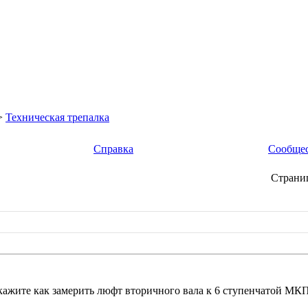
>
Техническая трепалка
Справка
Сообще
Страниц
кажите как замерить люфт вторичного вала к 6 ступенчатой МК