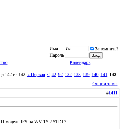
Имя
Запомнить?
Пароль
ство
Календарь
а 142 из 142
«
Первая
<
42
92
132
138
139
140
141
142
Опции темы
#
1411
ПП модель JFS на WV T5 2.5TDI ?