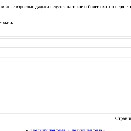
аивные взрослые дядьки ведутся на такое и более охотно верят ч
можно.
Страниц
«
Предыдущая тема
|
Следующая тема
»