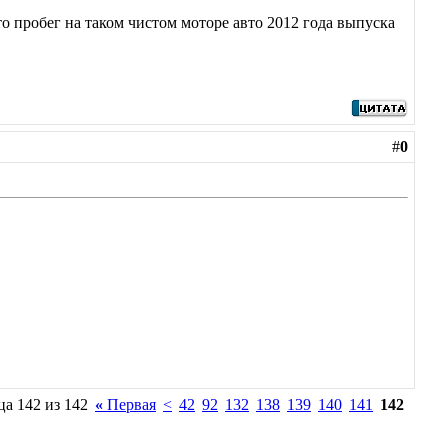
то пробег на таком чистом моторе авто 2012 года выпуска
#
0
а 142 из 142
«
Первая
<
42
92
132
138
139
140
141
142