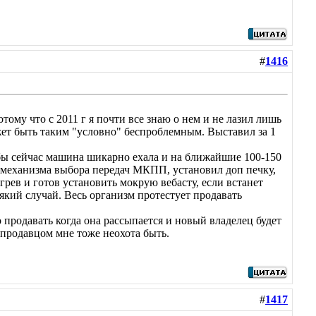
#
1416
тому что с 2011 г я почти все знаю о нем и не лазил лишь
жет быть таким "условно" беспроблемным. Выставил за 1
тобы сейчас машина шикарно ехала и на ближайшие 100-150
ом механизма выбора передач МКПП, установил доп печку,
рев и готов установить мокрую вебасту, если встанет
який случай. Весь организм протестует продавать
 продавать когда она рассыпается и новый владелец будет
 продавцом мне тоже неохота быть.
#
1417