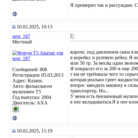
Я примерно так и рассуждаю. С
10.02.2025, 10:13
serg_187
Местный
короче, под давлением сына я в
в коробку и рулевую рейку. Я 
млн 50 тр. За месяц один звонок
Я покрасил его за 200 и еще 2
Сообщений: 808
т км не требовала чего то сер
Регистрация: 05.03.2013
которая реально греет жидкостн
Адрес: Казань
вопрос заводить машину в силь
Авто: фольксваген
транспортер. Но...
мультивен Т5
У меня есть бензиновый мульти
Год выпуска: 2004
в нее вкладываться.Я в нее вл
Двигатель: АХА
10.02.2025, 11:19