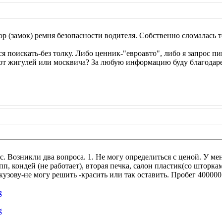
р (замок) ремня безопасности водителя. Собственно сломалась т
я поискать-без толку. Либо ценник-"евроавто", либо я запрос п
 от жигулей или москвича? За любую информацию буду благодар
. Возникли два вопроса. 1. Не могу определиться с ценой. У мен
п, кондей (не работает), вторая печка, салон пластик(со шторка
кузову-не могу решить -красить или так оставить. Пробег 400000
g
g