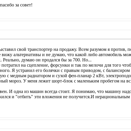
пасибо за совет!
ыставил свой транспортер на продажу. Всем разумом я против, по
не вижу альтернативы и не думаю, что какой либо автомобиль мо
. Реально, думаю он продался бы за 700. Но...
00 потратил на сцепление, форсунки и так по мелочи для того ч
ьезного. Я устранил его болячки с правым приводом, с балансир
ую с медным радиатором и сухой фен-планар 2 кВт, электроподог
ный мороз. У меня лежит шорт-блок с маленьким пробегом на вс
вен. И одна из машин всегда стоит. Я понимаю, что машину надо
ожился и "отбить" эти вложения не получится.И нерациональным