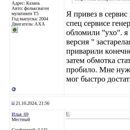
Адрес: Казань
Авто: фольксваген
Я привез в сервис
мультивен Т5
Год выпуска: 2004
спец сервисе генер
Двигатель: АХА
обломили "ухо". я
версия " застарел
приварили конечно
затем обмотка ста
пробило. Мне нуже
мог быстро достат
21.10.2024, 21:56
Илья_69
Местный
Сообщений: 3,131