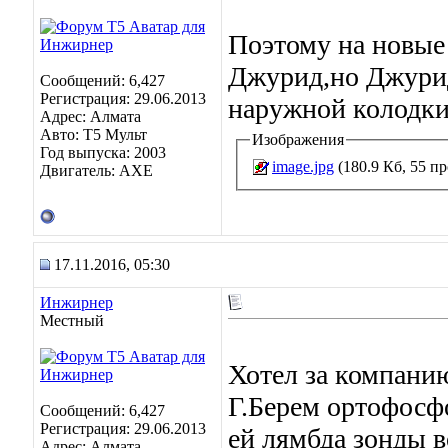
Поэтому на новые
Джурид,но Джурид
Сообщений: 6,427
Регистрация: 29.06.2013
наружной колодки
Адрес: Алмата
Авто: Т5 Мульт
Изображения
Год выпуска: 2003
image.jpg
(180.9 Кб, 55 п
Двигатель: АХЕ
17.11.2016, 05:30
Инжирнер
Местный
Хотел за компани
Г.Берем ортофосфо
Сообщений: 6,427
Регистрация: 29.06.2013
ей лямбда зонды 
Адрес: Алмата