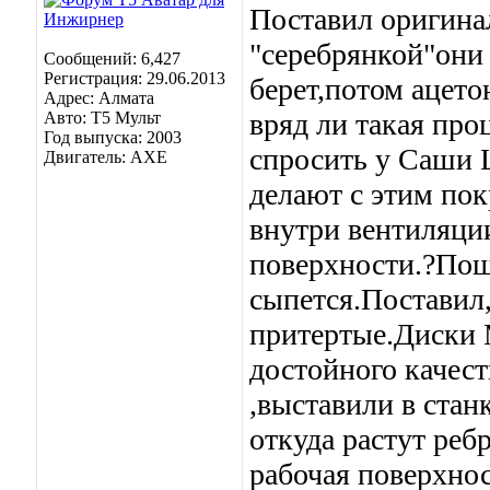
Поставил оригинал
"серебрянкой"они
Сообщений: 6,427
Регистрация: 29.06.2013
берет,потом ацет
Адрес: Алмата
вряд ли такая пр
Авто: Т5 Мульт
Год выпуска: 2003
спросить у Саши 
Двигатель: АХЕ
делают с этим по
внутри вентиляции
поверхности.?Пош
сыпется.Поставил
притертые.Диски 
достойного качест
,выставили в стан
откуда растут реб
рабочая поверхнос