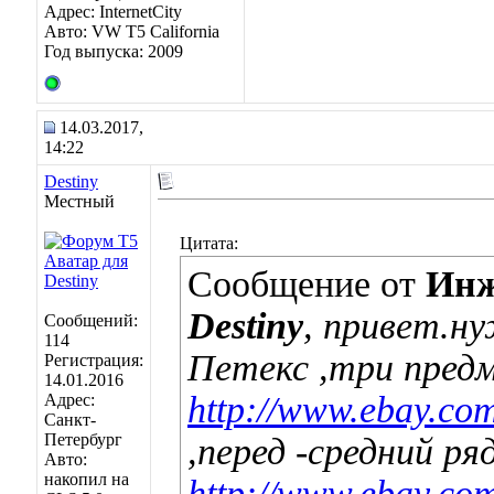
Адрес: InternetCity
Авто: VW T5 California
Год выпуска: 2009
14.03.2017,
14:22
Destiny
Местный
Цитата:
Сообщение от
Инж
Destiny
, привет.н
Сообщений:
114
Петекс ,три пред
Регистрация:
14.01.2016
http://www.ebay.c
Адрес:
Санкт-
Петербург
,перед -средний ря
Авто:
накопил на
http://www.ebay.c