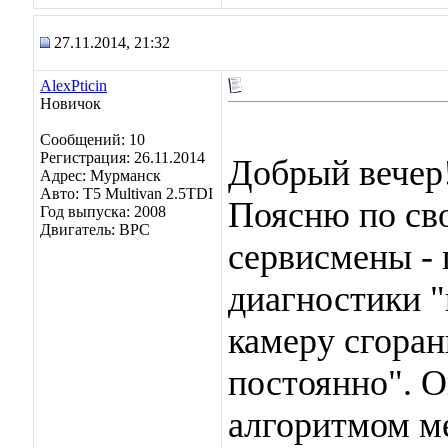
27.11.2014, 21:32
AlexPticin
Новичок
Сообщений: 10
Регистрация: 26.11.2014
Добрый вечер
Адрес: Мурманск
Авто: Т5 Multivan 2.5TDI
Поясню по сво
Год выпуска: 2008
Двигатель: BPC
сервисмены - 
диагностики "
камеру сгоран
постоянно". О
алгоритмом м