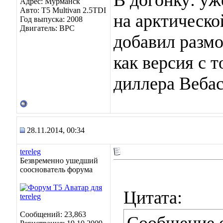
В догонку: уж
Адрес: Мурманск
Авто: Т5 Multivan 2.5TDI
на арктической
Год выпуска: 2008
Двигатель: BPC
добавил размо
как версия с 
диллера Вебас
28.11.2014, 00:34
tereleg
Безвременно ушедший
сооснователь форума
Цитата:
Сообщений: 23,863