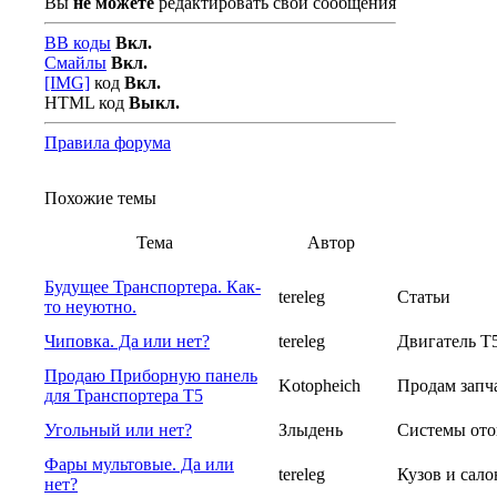
Вы
не можете
редактировать свои сообщения
BB коды
Вкл.
Смайлы
Вкл.
[IMG]
код
Вкл.
HTML код
Выкл.
Правила форума
Похожие темы
Тема
Автор
Будущее Транспортера. Как-
tereleg
Статьи
то неуютно.
Чиповка. Да или нет?
tereleg
Двигатель Т5
Продаю Приборную панель
Kotopheich
Продам запч
для Транспортера T5
Угольный или нет?
Злыдень
Системы ото
Фары мультовые. Да или
tereleg
Кузов и сало
нет?