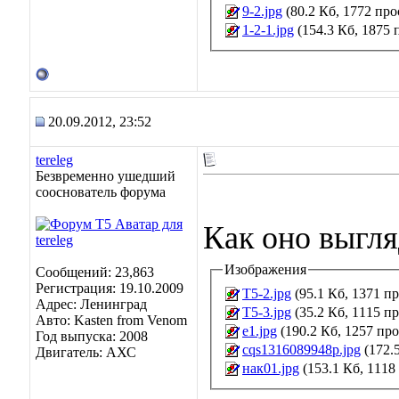
9-2.jpg
(80.2 Кб, 1772 пр
1-2-1.jpg
(154.3 Кб, 1875 
20.09.2012, 23:52
tereleg
Безвременно ушедший
сооснователь форума
Как оно выгля
Изображения
Сообщений: 23,863
Регистрация: 19.10.2009
Т5-2.jpg
(95.1 Кб, 1371 п
Адрес: Ленинград
Т5-3.jpg
(35.2 Кб, 1115 п
Авто: Kasten from Venom
е1.jpg
(190.2 Кб, 1257 пр
Год выпуска: 2008
cqs1316089948p.jpg
(172.
Двигатель: АХС
нак01.jpg
(153.1 Кб, 1118