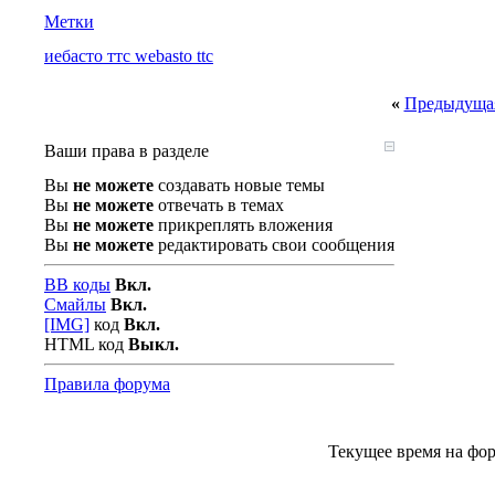
Метки
иебасто ттс webasto ttc
«
Предыдущая
Ваши права в разделе
Вы
не можете
создавать новые темы
Вы
не можете
отвечать в темах
Вы
не можете
прикреплять вложения
Вы
не можете
редактировать свои сообщения
BB коды
Вкл.
Смайлы
Вкл.
[IMG]
код
Вкл.
HTML код
Выкл.
Правила форума
Текущее время на фо