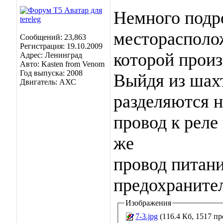
Немного подро
месторасполо
Сообщений: 23,863
Регистрация: 19.10.2009
которой прои
Адрес: Ленинград
Авто: Kasten from Venom
Год выпуска: 2008
Выйдя из шахт
Двигатель: АХС
разделяются н
провод к реле
же
провод питани
предохраните
Изображения
7-3.jpg
(116.4 Кб, 1517 п