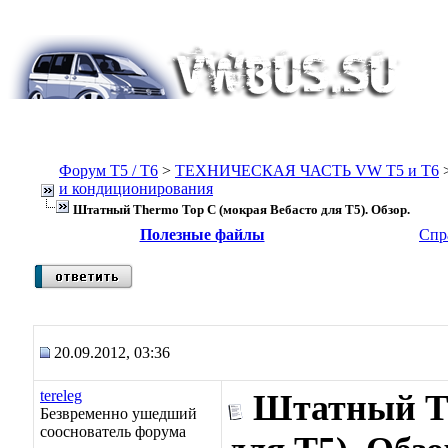
Форум Т5 / T6
>
ТЕХНИЧЕСКАЯ ЧАСТЬ VW T5 и T6
и кондиционирования
Штатный Thermo Top C (мокрая Вебасто для Т5). Обзор.
Полезные файлы
Спр
20.09.2012, 03:36
tereleg
Штатный Th
Безвременно ушедший
сооснователь форума