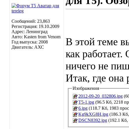
для Т5). Обзо
Сообщений: 23,863
Регистрация: 19.10.2009
Адрес: Ленинград
Авто: Kasten from Venom
В этой теме в
Год выпуска: 2008
Двигатель: АХС
как работает.
ничего не пиш
Итак, где она
Изображения
2012-09-20_032806.jpg
(60
Т5-1.jpg
(96.5 Кб, 2218 п
6.jpg
(118.7 Кб, 1983 про
Kg9kXG8H.jpg
(186.3 Кб
DSCN8392.jpg
(192.1 Кб,