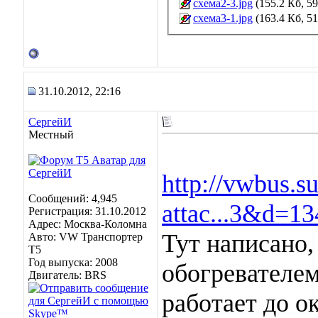
схема2-3.jpg
(155.2 Кб, 5
схема3-1.jpg
(163.4 Кб, 5
31.10.2012, 22:16
СергейИ
Местный
http://vwbus.s
Сообщений: 4,945
attac...3&d=1
Регистрация: 31.10.2012
Адрес: Москва-Коломна
Тут написано,
Авто: VW Транспортер
Т5
Год выпуска: 2008
обогревателем
Двигатель: BRS
работает до о