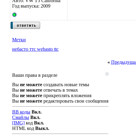
Авто: VW T5 California
Год выпуска: 2009
Метки
иебасто ттс webasto ttc
«
Предыдущая
Ваши права в разделе
Вы
не можете
создавать новые темы
Вы
не можете
отвечать в темах
Вы
не можете
прикреплять вложения
Вы
не можете
редактировать свои сообщения
BB коды
Вкл.
Смайлы
Вкл.
[IMG]
код
Вкл.
HTML код
Выкл.