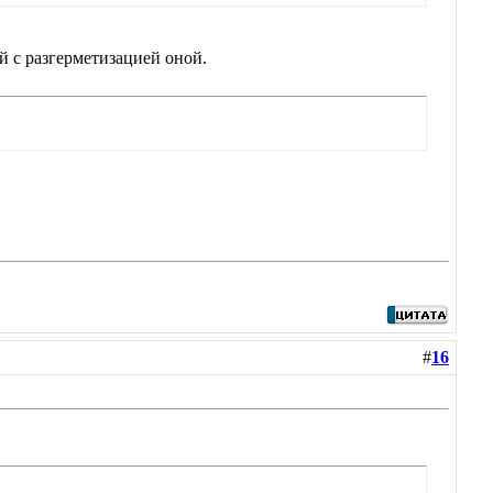
й с разгерметизацией оной.
#
16