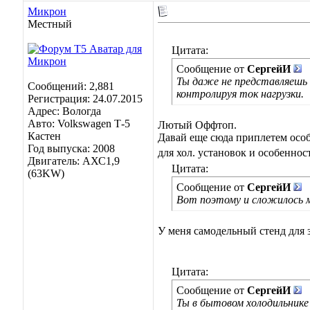
Микрон
Местный
Цитата:
Сообщение от
СергейИ
Ты даже не представляешь 
Сообщений: 2,881
контролируя ток нагрузки.
Регистрация: 24.07.2015
Адрес: Вологда
Авто: Volkswagen Т-5
Лютый Оффтоп.
Кастен
Давай еще сюда приплетем особ
Год выпуска: 2008
для хол. установок и особеннос
Двигатель: АХС1,9
Цитата:
(63KW)
Сообщение от
СергейИ
Вот поэтому и сложилось м
У меня самодельный стенд для з
Цитата:
Сообщение от
СергейИ
Ты в бытовом холодильнике