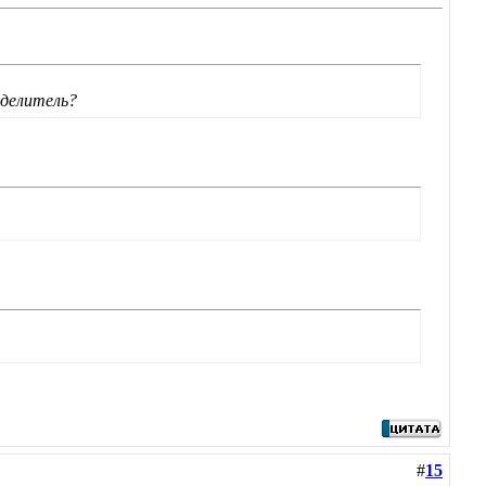
тделитель?
#
15