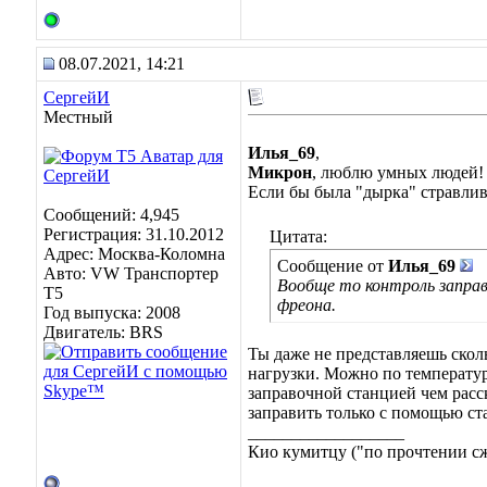
08.07.2021, 14:21
СергейИ
Местный
Илья_69
,
Микрон
, люблю умных людей! 
Если бы была "дырка" стравлив
Сообщений: 4,945
Регистрация: 31.10.2012
Цитата:
Адрес: Москва-Коломна
Сообщение от
Илья_69
Авто: VW Транспортер
Вообще то контроль заправк
Т5
фреона.
Год выпуска: 2008
Двигатель: BRS
Ты даже не представляешь скол
нагрузки. Можно по температур
заправочной станцией чем расс
заправить только с помощью ст
__________________
Кио кумитцу ("по прочтении сже