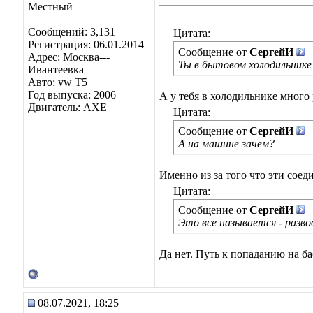
Местный
Сообщений: 3,131
Цитата:
Регистрация: 06.01.2014
Сообщение от
СергейИ
Адрес: Москва---
Ты в бытовом холодильнике
Ивантеевка
Авто: vw T5
Год выпуска: 2006
А у тебя в холодильнике мног
Двигатель: AXE
Цитата:
Сообщение от
СергейИ
А на машине зачем?
Именно из за того что эти сое
Цитата:
Сообщение от
СергейИ
Это все называется - разво
Да нет. Путь к попаданию на б
08.07.2021, 18:25