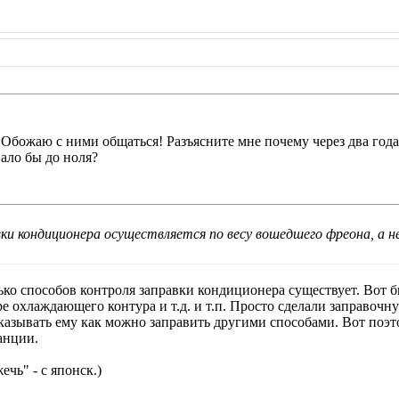
Обожаю с ними общаться! Разъясните мне почему через два года 
ало бы до ноля?
и кондиционера осуществляется по весу вошедшего фреона, а не 
ько способов контроля заправки кондиционера существует. Вот 
е охлаждающего контура и т.д. и т.п. Просто сделали заправочн
казывать ему как можно заправить другими способами. Вот поэ
анции.
чь" - с японск.)