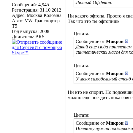
Лютый Оффтоп.
Сообщений: 4,945
Регистрация: 31.10.2012
Адрес: Москва-Коломна
Ни какого офтопа. Просто я ска
Авто: VW Транспортер
Так что это ты офтопишь
Т5
Год выпуска: 2008
Цитата:
Двигатель: BRS
Сообщение от
Микрон
Давай еще сюда приплетем 
синтетических масел для х
Цитата:
Сообщение от
Микрон
У меня самодельный стенд д
Ни кто не спорит. Но подсевший
можно еще поездить пока совсем
Цитата:
Сообщение от
Микрон
Поэтому нужна подзарядка