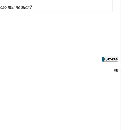
сло ты не знал?
#
0