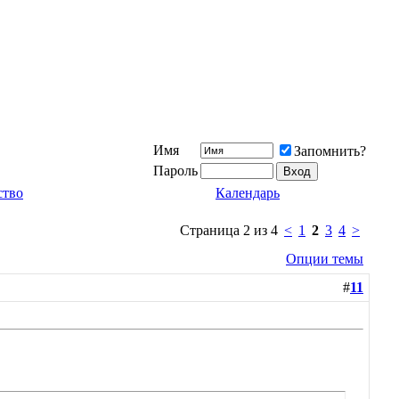
Имя
Запомнить?
Пароль
ство
Календарь
Страница 2 из 4
<
1
2
3
4
>
Опции темы
#
11