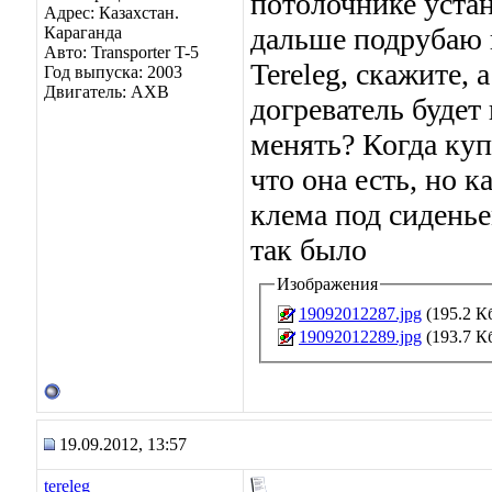
потолочнике устан
Адрес: Казахстан.
дальше подрубаю 
Караганда
Авто: Transporter T-5
Tereleg, скажите, 
Год выпуска: 2003
Двигатель: AXB
догреватель будет
менять? Когда ку
что она есть, но к
клема под сидень
так было
Изображения
19092012287.jpg
(195.2 К
19092012289.jpg
(193.7 К
19.09.2012, 13:57
tereleg