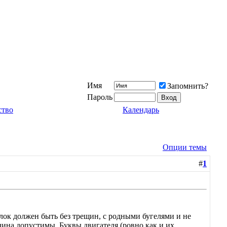
Имя
Запомнить?
Пароль
ство
Календарь
Опции темы
#
1
лок должен быть без трещин, с родными бугелями и не
ина допустимы. Буквы двигателя (ровно как и их