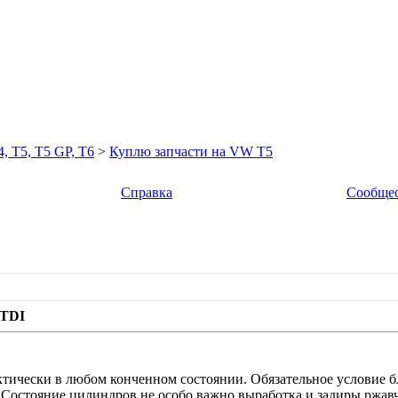
5, T5 GP, T6
>
Куплю запчасти на VW T5
Справка
Сообще
 TDI
тически в любом конченном состоянии. Обязательное условие б
 Состояние цилиндров не особо важно выработка и задиры ржавч