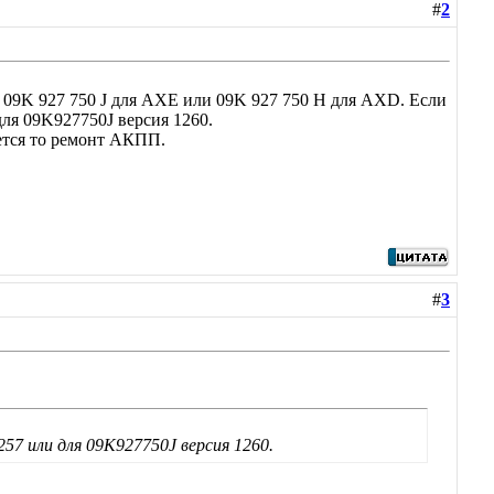
#
2
09K 927 750 J для AXE или 09K 927 750 H для AXD. Если
ля 09K927750J версия 1260.
ается то ремонт АКПП.
#
3
57 или для 09K927750J версия 1260.