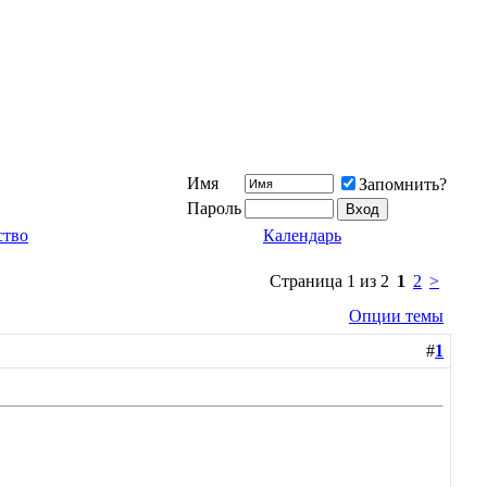
Имя
Запомнить?
Пароль
ство
Календарь
Страница 1 из 2
1
2
>
Опции темы
#
1