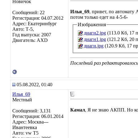
Новичок
Илья_69
, привет, по автомату
Сообщений: 22
потом только едет на 4-5-6-
Регистрация: 04.07.2012
Адрес: Екатеринбург
Изображения
Авто: Т-5,
диагн2.jpg
(113.0 Кб, 17 
Год выпуска: 2007
диагн1.jpg
(121.2 Кб, 20 
Двигатель: AXD
диагн.jpg
(120.9 Кб, 17 п
Последний раз редактировалось
05.08.2022, 01:40
Илья_69
Местный
Камал
, Я не знаю АКПП. Но ко
Сообщений: 3,131
Регистрация: 06.01.2014
Адрес: Москва---
Ивантеевка
Авто: vw T5