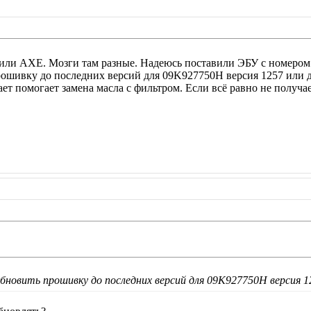
или AXE. Мозги там разные. Надеюсь поставили ЭБУ с номером 
рошивку до последних версий для 09K927750H версия 1257 или д
ает помогает замена масла с фильтром. Если всё равно не получ
новить прошивку до последних версий для 09K927750H версия 12