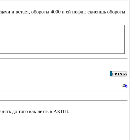
дачи и встает, обороты 4000 и ей пофиг. скиеншь обороты,
#
6
анять до того как лезть в АКПП.