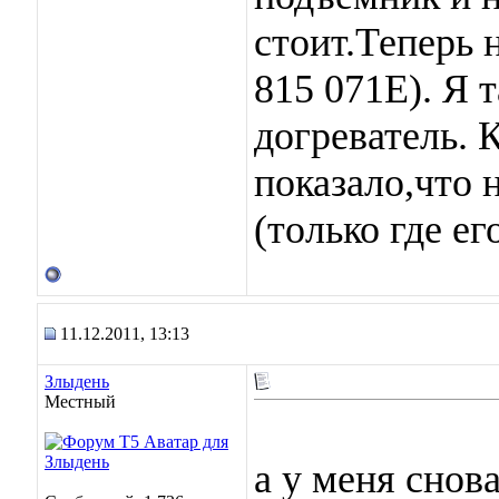
стоит.Теперь 
815 071Е). Я 
догреватель. 
показало,что 
(только где е
11.12.2011, 13:13
Злыдень
Местный
а у меня снов