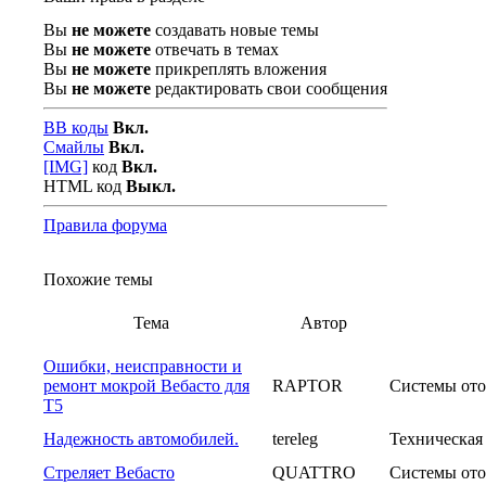
Вы
не можете
создавать новые темы
Вы
не можете
отвечать в темах
Вы
не можете
прикреплять вложения
Вы
не можете
редактировать свои сообщения
BB коды
Вкл.
Смайлы
Вкл.
[IMG]
код
Вкл.
HTML код
Выкл.
Правила форума
Похожие темы
Тема
Автор
Ошибки, неисправности и
ремонт мокрой Вебасто для
RAPTOR
Системы ото
Т5
Надежность автомобилей.
tereleg
Техническая
Стреляет Вебасто
QUATTRO
Системы ото