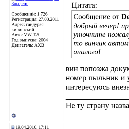
Цитата:
Сообщений: 1,726
Сообщение от
De
Регистрация: 27.03.2011
добрый вечер! п
Адрес: гандурас
киришский
уточните пожал
Авто: VW T-5
Год выпуска: 2004
то винчик автом
Двигатель: AXB
аналого!
вин попозжа доку
номер пыльник и 
интересуюсь внеза
_______________
Не ту страну назв
19.04.2016, 17:11