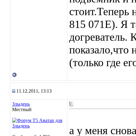
стоит.Теперь 
815 071Е). Я 
догреватель. 
показало,что 
(только где е
11.12.2011, 13:13
Злыдень
Местный
а у меня снов