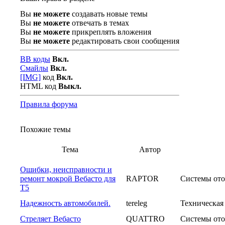
Вы
не можете
создавать новые темы
Вы
не можете
отвечать в темах
Вы
не можете
прикреплять вложения
Вы
не можете
редактировать свои сообщения
BB коды
Вкл.
Смайлы
Вкл.
[IMG]
код
Вкл.
HTML код
Выкл.
Правила форума
Похожие темы
Тема
Автор
Ошибки, неисправности и
ремонт мокрой Вебасто для
RAPTOR
Системы ото
Т5
Надежность автомобилей.
tereleg
Техническая
Стреляет Вебасто
QUATTRO
Системы ото