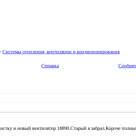
>
Системы отопления, вентиляции и кондиционирования
Справка
Сообще
истку и новый вентилятор 18890.Старый я забрал.Короче полный 