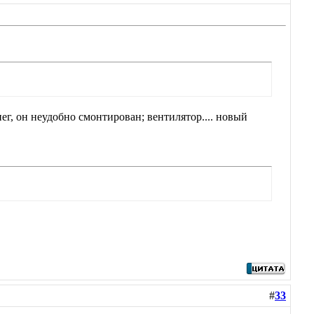
нег, он неудобно смонтирован; вентилятор.... новый
#
33