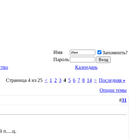
Имя
Запомнить?
Пароль
ство
Календарь
Страница 4 из 25
<
1
2
3
4
5
6
7
8
14
>
Последняя
»
Опции темы
#
31
п.....ц.