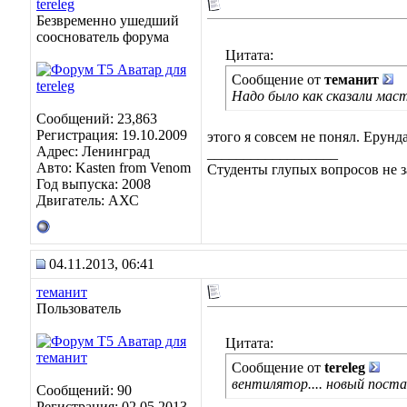
tereleg
Безвременно ушедший
сооснователь форума
Цитата:
Сообщение от
теманит
Надо было как сказали мас
Сообщений: 23,863
Регистрация: 19.10.2009
этого я совсем не понял. Ерунда
Адрес: Ленинград
__________________
Авто: Kasten from Venom
Студенты глупых вопросов не з
Год выпуска: 2008
Двигатель: АХС
04.11.2013, 06:41
теманит
Пользователь
Цитата:
Сообщение от
tereleg
вентилятор.... новый поста
Сообщений: 90
Регистрация: 02.05.2013