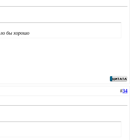
ыло бы хорошо
#
34