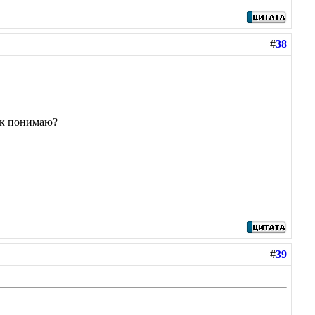
#
38
так понимаю?
#
39